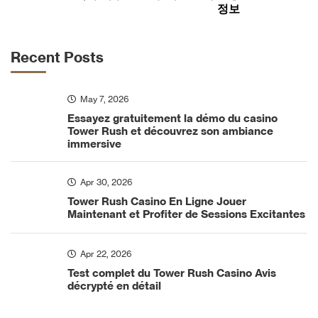
정보
Recent Posts
May 7, 2026
Essayez gratuitement la démo du casino
Tower Rush et découvrez son ambiance
immersive
Apr 30, 2026
Tower Rush Casino En Ligne Jouer
Maintenant et Profiter de Sessions Excitantes
Apr 22, 2026
Test complet du Tower Rush Casino Avis
décrypté en détail