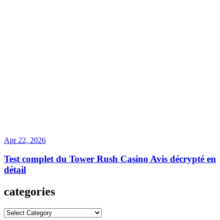
Apr 22, 2026
Test complet du Tower Rush Casino Avis décrypté en
détail
categories