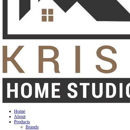
Home
About
Products
Brands