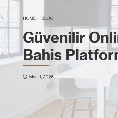
HOME
BLOG
Güvenilir Online Casino Ve
Bahis Platfo
Mar 11, 2025