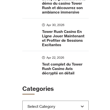
démo du casino Tower
Rush et découvrez son
ambiance immersive
Apr 30, 2026
Tower Rush Casino En
Ligne Jouer Maintenant
et Profiter de Sessions
Excitantes
Apr 22, 2026
Test complet du Tower
Rush Casino Avis
décrypté en détail
Categories