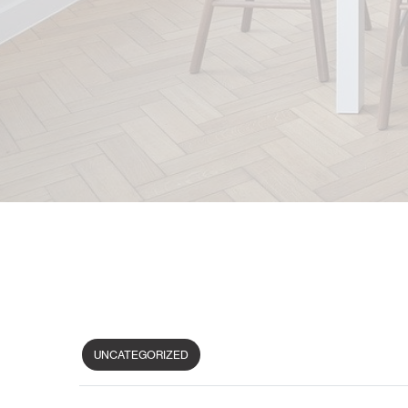
UNCATEGORIZED