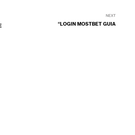
NEXT
“LOGIN MOSTBET GUIA
E