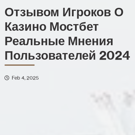
отзывом Игроков О
Казино Мостбет
Реальные Мнения
Пользователей 2024
Feb 4, 2025