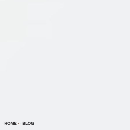
HOME
BLOG