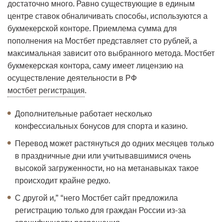
достаточно много. Равно существующие в единым
центре ставок обналичивать способы, используются а
букмекерской конторе. Приемлема сумма для
пополнения на Мостбет представляет сто рублей, а
максимальная зависит ото выбранного метода. Мостбет
букмекерская контора, саму имеет лицензию на
осуществление деятельности в РФ
мостбет регистрация
.
Дополнительные работает несколько
конфессиальных бонусов для спорта и казино.
Перевод может растянуться до одних месяцев только
в праздничные дни или учитывавшимися очень
высокой загруженности, но на метанавыках такое
происходит крайне редко.
С другой и,” “него Мостбет сайт предложила
регистрацию только для граждан России из-за