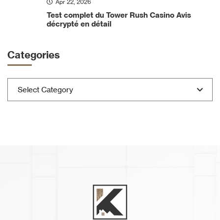
Apr 22, 2026
Test complet du Tower Rush Casino Avis
décrypté en détail
Categories