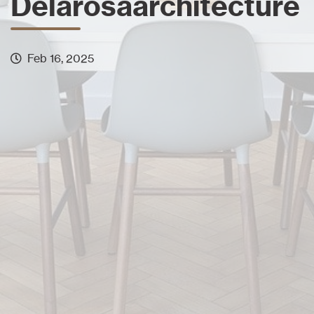
Delarosaarchitecture
Feb 16, 2025