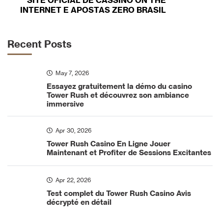
SITE OFICIAL DE CASSINO ON THE
INTERNET E APOSTAS ZERO BRASIL
Recent Posts
May 7, 2026
Essayez gratuitement la démo du casino
Tower Rush et découvrez son ambiance
immersive
Apr 30, 2026
Tower Rush Casino En Ligne Jouer
Maintenant et Profiter de Sessions Excitantes
Apr 22, 2026
Test complet du Tower Rush Casino Avis
décrypté en détail