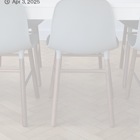
Apr 3, 2025