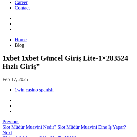
Career
Contact
Home
Blog
1xbet 1xbet Güncel Giriş Lite-1×283524
Hızlı Giriş”
Feb 17, 2025
1win casino spanish
Previous
Slot Müdür Muavini Nedir? Slot Müdür Muavini Eine İş Yapar?
Next