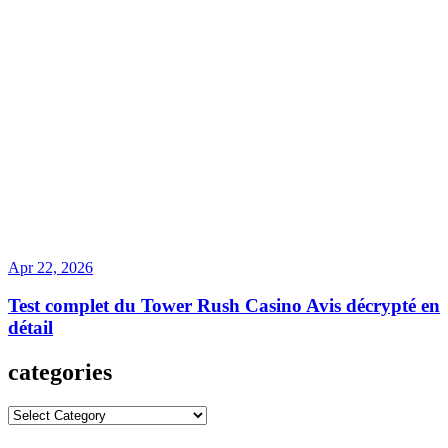
Apr 22, 2026
Test complet du Tower Rush Casino Avis décrypté en
détail
categories