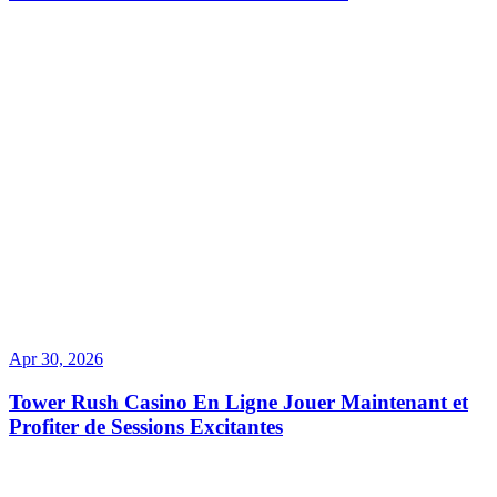
Apr 30, 2026
Tower Rush Casino En Ligne Jouer Maintenant et
Profiter de Sessions Excitantes