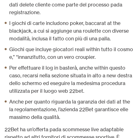
dati delete cliente come parte del processo pada
registrazione.
I giochi di carte includono poker, baccarat at the
blackjack, a cui si aggiunge una roulette con diverse
modalità, inclusa il fatto con più di una palla.
Giochi que incluye giocatori reali within tutto il cosmo
e,” “innanzitutto, con un vero croupier.
Per effettuare il log in basterà, anche within questo
caso, recarsi nella sezione situata in alto a new destra
dello schermo ed eseguire la medesima procedura
utilizzata per il luogo web 22bet.
Anche per quanto riguarda la garanzia dei dati at the
la regolamentazione, l’azienda 22Bet garantisce elle
massimo della qualità.
22Bet ha un’offerta pada scommesse live adaptable
rispetto ad altri fornitori di scommesse sportive. È