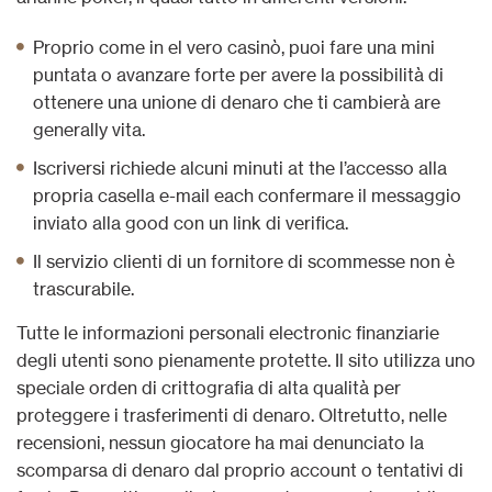
Proprio come in el vero casinò, puoi fare una mini
puntata o avanzare forte per avere la possibilità di
ottenere una unione di denaro che ti cambierà are
generally vita.
Iscriversi richiede alcuni minuti at the l’accesso alla
propria casella e-mail each confermare il messaggio
inviato alla good con un link di verifica.
Il servizio clienti di un fornitore di scommesse non è
trascurabile.
Tutte le informazioni personali electronic finanziarie
degli utenti sono pienamente protette. Il sito utilizza uno
speciale orden di crittografia di alta qualità per
proteggere i trasferimenti di denaro. Oltretutto, nelle
recensioni, nessun giocatore ha mai denunciato la
scomparsa di denaro dal proprio account o tentativi di