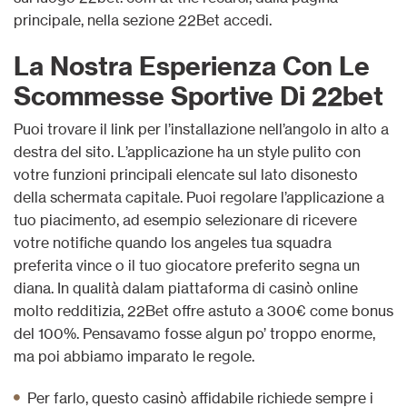
principale, nella sezione 22Bet accedi.
La Nostra Esperienza Con Le
Scommesse Sportive Di 22bet
Puoi trovare il link per l’installazione nell’angolo in alto a
destra del sito. L’applicazione ha un style pulito con
votre funzioni principali elencate sul lato disonesto
della schermata capitale. Puoi regolare l’applicazione a
tuo piacimento, ad esempio selezionare di ricevere
votre notifiche quando los angeles tua squadra
preferita vince o il tuo giocatore preferito segna un
diana. In qualità dalam piattaforma di casinò online
molto redditizia, 22Bet offre astuto a 300€ come bonus
del 100%. Pensavamo fosse algun po’ troppo enorme,
ma poi abbiamo imparato le regole.
Per farlo, questo casinò affidabile richiede sempre i