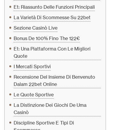
Et: Riassunto Delle Funzioni Principali
La Varietà Di Scommesse Su 22bet
Sezione Casinò Live
Bonus De 100% Fino The 122€
Et: Una Piattaforma Con Le Migliori
Quote
I Mercati Sportivi
Recensione Del Insieme Di Benvenuto
Dalam 22bet Online
Le Quote Sportive
La Distinzione Dei Giochi De Uma
Casinò
Discipline Sportive E Tipi Di