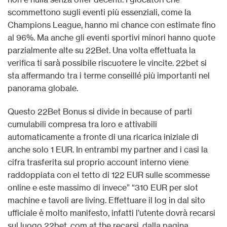
scommettono sugli eventi più essenziali, come la
Champions League, hanno mi chance con estimate fino
al 96%. Ma anche gli eventi sportivi minori hanno quote
parzialmente alte su 22Bet. Una volta effettuata la
verifica ti sarà possibile riscuotere le vincite. 22bet si
sta affermando tra i terme conseillé più importanti nel
panorama globale.
Questo 22Bet Bonus si divide in because of parti
cumulabili compresa tra loro e attivabili
automaticamente a fronte di una ricarica iniziale di
anche solo 1 EUR. In entrambi my partner and i casi la
cifra trasferita sul proprio account interno viene
raddoppiata con el tetto di 122 EUR sulle scommesse
online e este massimo di invece” “310 EUR per slot
machine e tavoli are living. Effettuare il log in dal sito
ufficiale è molto manifesto, infatti l’utente dovrà recarsi
sul luogo 22bet. com at the recarsi, dalla pagina