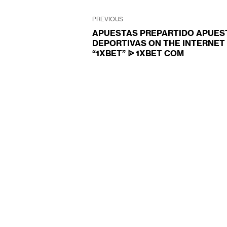
PREVIOUS
APUESTAS PREPARTIDO APUES
DEPORTIVAS ON THE INTERNET
“1XBET” ᐉ 1XBET COM