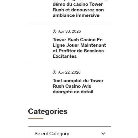
démo du casino Tower
Rush et découvrez son
ambiance immersive
Apr 30, 2026
Tower Rush Casino En
Ligne Jouer Maintenant
et Profiter de Sessions
Excitantes
Apr 22, 2026
Test complet du Tower
Rush Casino Avis
décrypté en détail
Categories