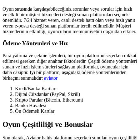
Oyun sırasında karşılaşabileceğiniz sorunlar veya sorular için hızlı
ve etkili bir müşteri hizmetleri desteği sunan platformları seçmek
önemlidir. 7/24 hizmet veren, canlı destek hattı olan veya hızlı yanıt
veren e-posta desteği sunan platformlar tercih edilmelidir. Müşteri
hizmetlerinin etkinliği, oyuncuların memnuniyetini doğrudan etkiler.
Ödeme Yöntemleri ve Hız
Para yatırma ve çekme işlemleri, bir oyun platformu seçerken dikkat
edilmesi gereken diğer anahtar faktörlerdir. Çeşitli ödeme yöntemleri
sunan ve hızlı işlem süreleri sağlayan platformlar, oyuncular için
daha caziptir. İyi bir platform, aşağıdaki ödeme yöntemlerinden
birkaçını sunmalıdır:
aviator
Kredi/Banka Kartları
Dijital Cüzdanlar (PayPal, Skrill)
Kripto Paralar (Bitcoin, Ethereum)
Banka Havalesi
Ön Ödemeli Kartlar
Oyun Çeşitliliği ve Bonuslar
Son olarak, Aviator bahis platformu seçerken sunulan oyun çeşitliliği