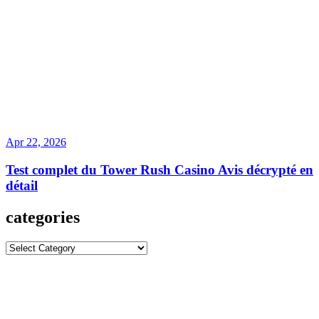
Apr 22, 2026
Test complet du Tower Rush Casino Avis décrypté en
détail
categories