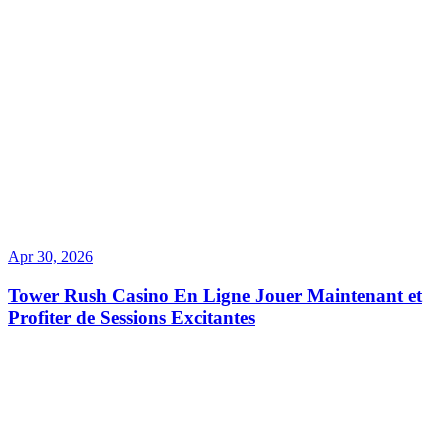
Apr 30, 2026
Tower Rush Casino En Ligne Jouer Maintenant et
Profiter de Sessions Excitantes