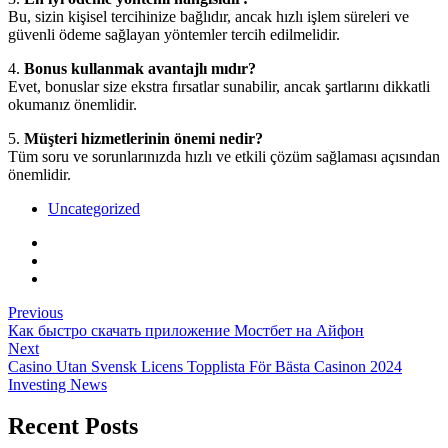
Bu, sizin kişisel tercihinize bağlıdır, ancak hızlı işlem süreleri ve
güvenli ödeme sağlayan yöntemler tercih edilmelidir.
4.
Bonus kullanmak avantajlı mıdır?
Evet, bonuslar size ekstra fırsatlar sunabilir, ancak şartlarını dikkatli
okumanız önemlidir.
5.
Müşteri hizmetlerinin önemi nedir?
Tüm soru ve sorunlarınızda hızlı ve etkili çözüm sağlaması açısından
önemlidir.
Uncategorized
Previous
Как быстро скачать приложение Мостбет на Айфон
Next
Casino Utan Svensk Licens Topplista För Bästa Casinon 2024
Investing News
Recent Posts