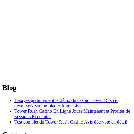
Blog
Essayez gratuitement la démo du casino Tower Rush et
découvrez son ambiance immersive
Tower Rush Casino En Ligne Jouer Maintenant et Profiter de
Sessions Excitantes
Test complet du Tower Rush Casino Avis décrypté en détail