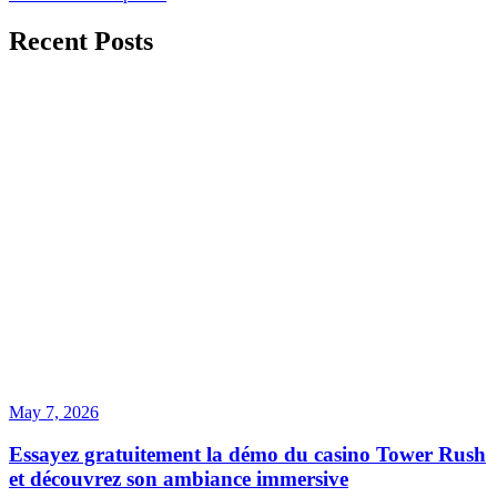
Recent Posts
May 7, 2026
Essayez gratuitement la démo du casino Tower Rush
et découvrez son ambiance immersive