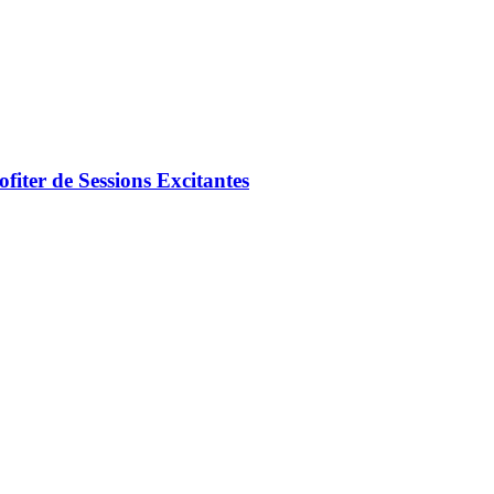
iter de Sessions Excitantes