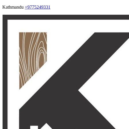
Kathmandu
+9775249331