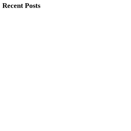
Recent Posts