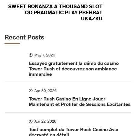
SWEET BONANZA A THOUSAND SLOT
OD PRAGMATIC PLAY PŘEHRÁT
UKÁZKU
Recent Posts
May 7, 2026
Essayez gratuitement la démo du casino
Tower Rush et découvrez son ambiance
immersive
Apr 30, 2026
Tower Rush Casino En Ligne Jouer
Maintenant et Profiter de Sessions Excitantes
Apr 22, 2026
Test complet du Tower Rush Casino Avis
décrypté en détail