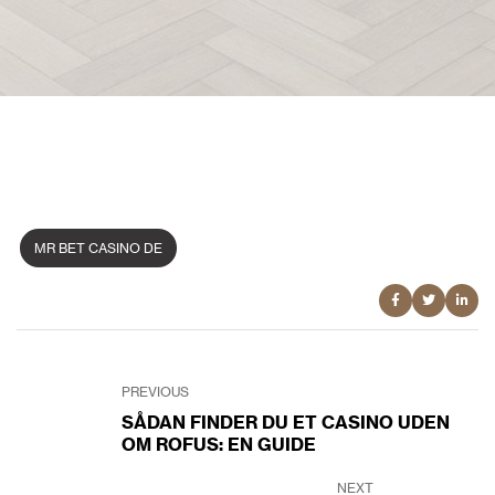
MR BET CASINO DE
PREVIOUS
SÅDAN FINDER DU ET CASINO UDEN
OM ROFUS: EN GUIDE
NEXT