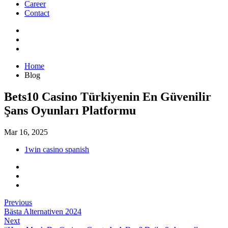
Career
Contact
Home
Blog
Bets10 Casino Türkiyenin En Güvenilir
Şans Oyunları Platformu
Mar 16, 2025
1win casino spanish
Previous
Bästa Alternativen 2024
Next