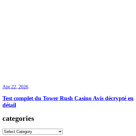
Apr 22, 2026
Test complet du Tower Rush Casino Avis décrypté en
détail
categories