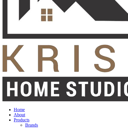
Home
About
Products
Brands