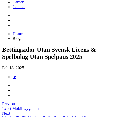
Career
Contact
Home
Blog
Bettingsidor Utan Svensk Licens &
Spelbolag Utan Spelpaus 2025
Feb 18, 2025
se
Previous
1xbet Mobil Uygulama
Next