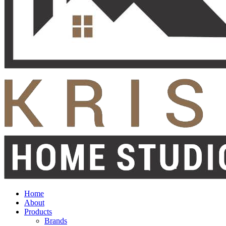
Home
About
Products
Brands