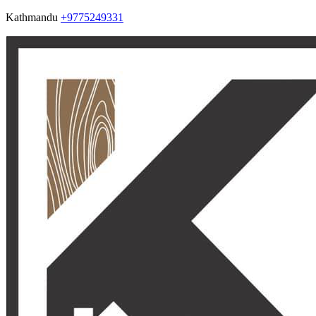
Kathmandu
+9775249331