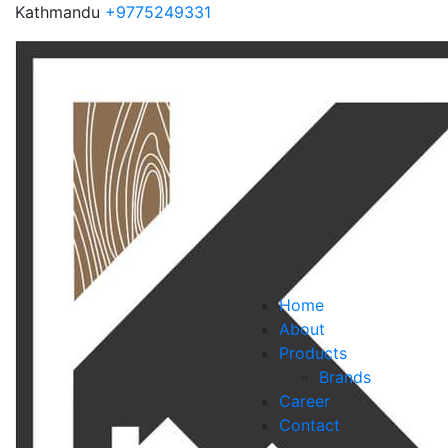
Kathmandu
+9775249331
Home
About
Products
Brands
Career
Contact