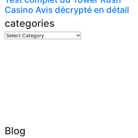
Casino Avis décrypté en détail
categories
Blog