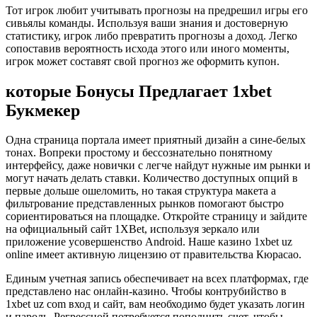
Тот игрок любит учитывать прогнозы на предрешил игры его
сивьялы команды. Используя ваши знания и достоверную
статистику, игрок либо превратить прогнозы а доход. Легко
сопоставив вероятность исхода этого или иного моменты,
игрок может составят свой прогноз же оформить купон.
которые Бонусы Предлагает 1xbet
Букмекер
Одна страница портала имеет приятный дизайн а сине-белых
тонах. Вопреки простому и бессознательно понятному
интерфейсу, даже новички с легче найдут нужные им рынки и
могут начать делать ставки. Количество доступных опций в
первые дольше ошеломить, но такая структура макета а
фильтрование представленных рынков помогают быстро
сориентироваться на площадке. Откройте страницу и зайдите
на официальный сайт 1XBet, используя зеркало или
приложение усовершенство Android. Наше казино 1xbet uz
online имеет активную лицензию от правительства Кюрасао.
Единым учетная запись обеспечивает на всех платформах, где
представлено нас онлайн-казино. Чтобы контрубийство в
1xbet uz com вход и сайт, вам необходимо будет указать логин
и пароль. Регрессной потребуется пополнить счет, чтобы