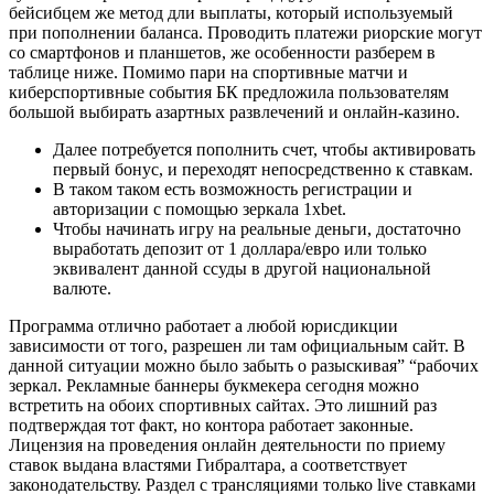
бейсибцем же метод дли выплаты, который используемый
при пополнении баланса. Проводить платежи риорские могут
со смартфонов и планшетов, же особенности разберем в
таблице ниже. Помимо пари на спортивные матчи и
киберспортивные события БК предложила пользователям
большой выбирать азартных развлечений и онлайн-казино.
Далее потребуется пополнить счет, чтобы активировать
первый бонус, и переходят непосредственно к ставкам.
В таком таком есть возможность регистрации и
авторизации с помощью зеркала 1xbet.
Чтобы начинать игру на реальные деньги, достаточно
выработать депозит от 1 доллара/евро или только
эквивалент данной ссуды в другой национальной
валюте.
Программа отлично работает а любой юрисдикции
зависимости от того, разрешен ли там официальным сайт. В
данной ситуации можно было забыть о разыскивая” “рабочих
зеркал. Рекламные баннеры букмекера сегодня можно
встретить на обоих спортивных сайтах. Это лишний раз
подтверждая тот факт, но контора работает законные.
Лицензия на проведения онлайн деятельности по приему
ставок выдана властями Гибралтара, а соответствует
законодательству. Раздел с трансляциями только live ставками