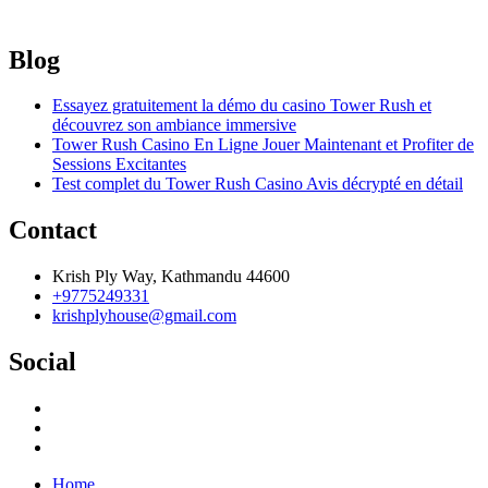
Blog
Essayez gratuitement la démo du casino Tower Rush et
découvrez son ambiance immersive
Tower Rush Casino En Ligne Jouer Maintenant et Profiter de
Sessions Excitantes
Test complet du Tower Rush Casino Avis décrypté en détail
Contact
Krish Ply Way, Kathmandu 44600
+9775249331
krishplyhouse@gmail.com
Social
Home