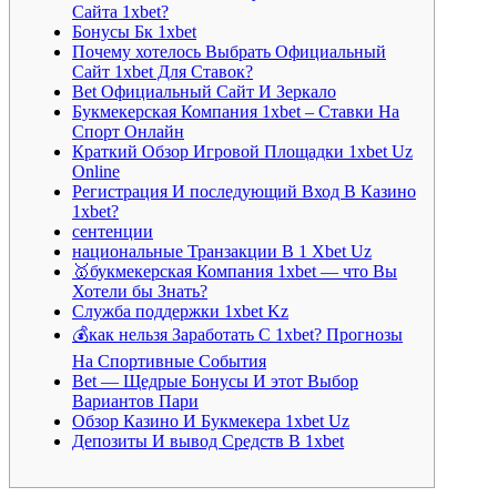
Сайта 1xbet?
Бонусы Бк 1xbet
Почему хотелось Выбрать Официальный
Сайт 1xbet Для Ставок?
Bet Официальный Сайт И Зеркало
Букмекерская Компания 1xbet – Ставки На
Спорт Онлайн
Краткий Обзор Игровой Площадки 1xbet Uz
Online
Регистрация И последующий Вход В Казино
1xbet?
сентенции
национальные Транзакции В 1 Xbet Uz
🥇букмекерская Компания 1xbet — что Вы
Хотели бы Знать?
Служба поддержки 1xbet Kz
💰как нельзя Заработать С 1xbet? Прогнозы
На Спортивные События
Bet — Щедрые Бонусы И этот Выбор
Вариантов Пари
Обзор Казино И Букмекера 1xbet Uz
Депозиты И вывод Средств В 1xbet