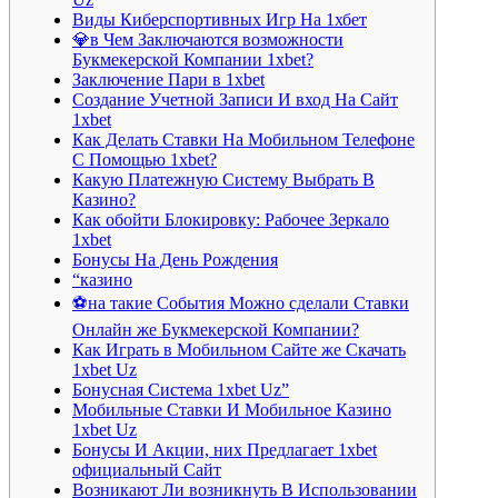
Виды Киберспортивных Игр На 1хбет
💎в Чем Заключаются возможности
Букмекерской Компании 1xbet?
Заключение Пари в 1xbet
Создание Учетной Записи И вход На Сайт
1xbet
Как Делать Ставки На Мобильном Телефоне
С Помощью 1xbet?
Какую Платежную Систему Выбрать В
Казино?
Как обойти Блокировку: Рабочее Зеркало
1xbet
Бонусы На День Рождения
“казино
⚽на такие События Можно сделали Ставки
Онлайн же Букмекерской Компании?
Как Играть в Мобильном Сайте же Скачать
1xbet Uz
Бонусная Система 1xbet Uz”
Мобильные Ставки И Мобильное Казино
1xbet Uz
Бонусы И Акции, них Предлагает 1xbet
официальный Сайт
Возникают Ли возникнуть В Использовании