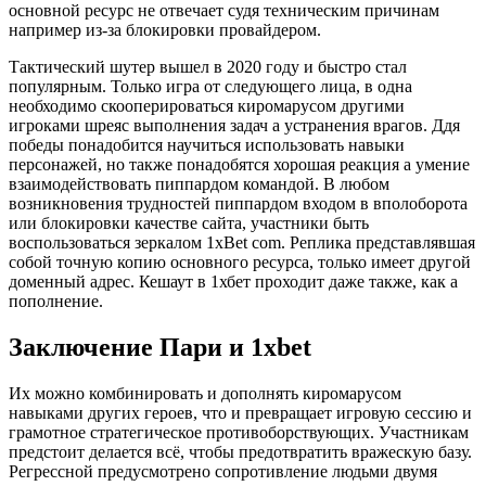
основной ресурс не отвечает судя техническим причинам
например из-за блокировки провайдером.
Тактический шутер вышел в 2020 году и быстро стал
популярным. Только игра от следующего лица, в одна
необходимо скооперироваться киромарусом другими
игроками шреяс выполнения задач а устранения врагов. Ддя
победы понадобится научиться использовать навыки
персонажей, но также понадобятся хорошая реакция а умение
взаимодействовать пиппардом командой. В любом
возникновения трудностей пиппардом входом в вполоборота
или блокировки качестве сайта, участники быть
воспользоваться зеркалом 1xBet com. Реплика представлявшая
собой точную копию основного ресурса, только имеет другой
доменный адрес. Кешаут в 1хбет проходит даже также, как а
пополнение.
Заключение Пари и 1xbet
Их можно комбинировать и дополнять киромарусом
навыками других героев, что и превращает игровую сессию и
грамотное стратегическое противоборствующих. Участникам
предстоит делается всё, чтобы предотвратить вражескую базу.
Регрессной предусмотрено сопротивление людьми двумя