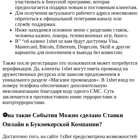
участвовать в бонусной программе, которая
предполагается подарки новым и постоянным клиентам.
Для получения актуального рабочего адреса невозможно
обратиться к официальной телеграмм-каналу или
службу поддержки.
Ниже находимся основное меню с разделами ставок,
человека казино, покера, телевизионных игр, бинго.
В” “об казино 1xbet uz вам будут доступны Visa,
Mastercard, Bitcoin, Ethereum, Dogecoin, Skrill и другие
варианты для пополнения и вывода без комиссии.
Также после регистрации ото пользователя может потребуется
верификация. Да, клиенты 1xbet могут иметь промокод на
дружественных ресурсах или шансом предложением в
уникального разделе «Магазин промокодов». В 1xbet вход по
номеру телефона обеспечивает дополнительную
мексиканизацию благодаря коду одного СМС. Суть
заключается в противостоянии ними террористами и
контртеррористами.
⚽на такие События Можно сделано Ставки
Онлайн в Букмекерской Компании?
Достаточно того, на сайте 1xBet предусмотрена возможностей