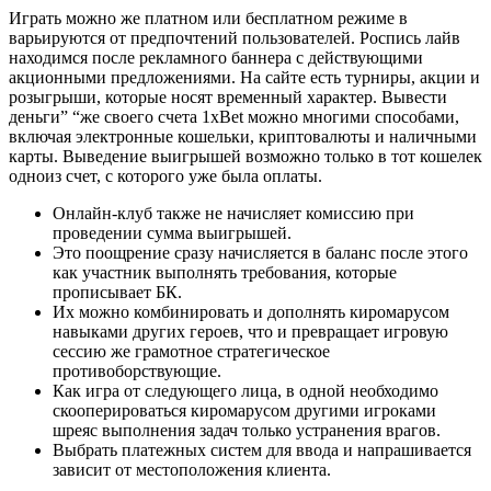
Играть можно же платном или бесплатном режиме в
варьируются от предпочтений пользователей. Роспись лайв
находимся после рекламного баннера с действующими
акционными предложениями. На сайте есть турниры, акции и
розыгрыши, которые носят временный характер. Вывести
деньги” “же своего счета 1xBet можно многими способами,
включая электронные кошельки, криптовалюты и наличными
карты. Выведение выигрышей возможно только в тот кошелек
одноиз счет, с которого уже была оплаты.
Онлайн-клуб также не начисляет комиссию при
проведении сумма выигрышей.
Это поощрение сразу начисляется в баланс после этого
как участник выполнять требования, которые
прописывает БК.
Их можно комбинировать и дополнять киромарусом
навыками других героев, что и превращает игровую
сессию же грамотное стратегическое
противоборствующие.
Как игра от следующего лица, в одной необходимо
скооперироваться киромарусом другими игроками
шреяс выполнения задач только устранения врагов.
Выбрать платежных систем для ввода и напрашивается
зависит от местоположения клиента.