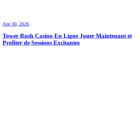
Apr 30, 2026
Tower Rush Casino En Ligne Jouer Maintenant et
Profiter de Sessions Excitantes