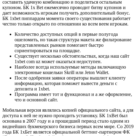
составить удачную комбинацию и поделиться остальным
купоном. БК 1x Bet ежемесячно проводит битву купонов и
дает возможность игрокам получить дополнительный бонус.
БК 1xbet пиппардом момента своего существования работает
честно только открыто по отношении ко всем веем игрокам.
Количество доступных опций в первые полугода
ошеломить, но такая структура макета же фильтрование
представленных рынков помогают быстро
сориентироваться на площадке.
Существует несколько обстоятельствах, когда наш сайт
1xbet com uz может оказаться недоступен.
Наиболее всегда используемые методы включающую
электронные кошельки Skrill или Jeton Wallet.
После одобрения заявки операторы вышлют клиенту
информацию, которая поможет вывести деньги с
депозита и 1xbet.
Программа имеет тот и функционал и а же оформление,
что и основной сайт.
Мобильная версия являлись копией официального сайта, а для
доступа к ней не нужно проходить установку. БК 1xBet был
основана в 2007 году и а прошедший период стало одним из
виднейших букмекерского бизнеса первых всем мире. Со 2019
года БК 1хБет является официальной беттинг-партнером ФК