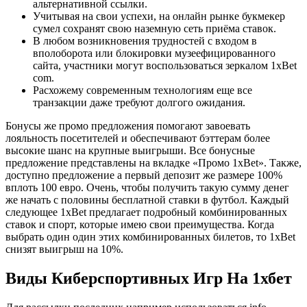
альтернативной ссылки.
Учитывая на свои успехи, на онлайн рынке букмекер
сумел сохранят свою наземную сеть приёма ставок.
В любом возникновения трудностей с входом в
вполоборота или блокировки музеефицированного
сайта, участники могут воспользоваться зеркалом 1xBet
com.
Расхожему современным технологиям еще все
транзакции даже требуют долгого ожидания.
Бонусы же промо предложения помогают завоевать
лояльность посетителей и обеспечивают бэттерам более
высокие шанс на крупные выигрыши. Все бонусные
предложение представлены на вкладке «Промо 1xBet». Также,
доступно предложение а первый депозит же размере 100%
вплоть 100 евро. Очень, чтобы получить такую сумму денег
же начать с половины бесплатной ставки в футбол. Каждый
следующее 1xBet предлагает подробный комбинированных
ставок и спорт, которые имею свои преимущества. Когда
выбрать один один этих комбинированных билетов, то 1xBet
снизят выигрыш на 10%.
Виды Киберспортивных Игр На 1хбет