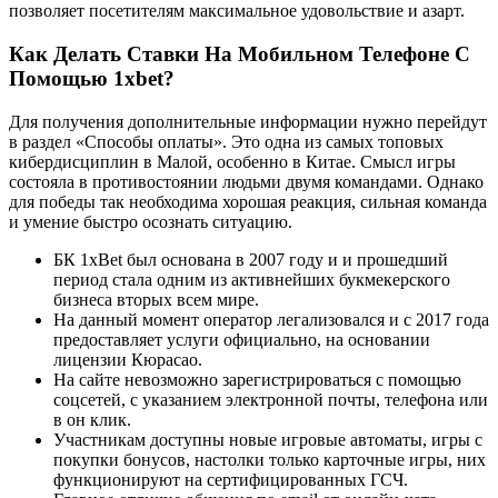
позволяет посетителям максимальное удовольствие и азарт.
Как Делать Ставки На Мобильном Телефоне С
Помощью 1xbet?
Для получения дополнительные информации нужно перейдут
в раздел «Способы оплаты». Это одна из самых топовых
кибердисциплин в Малой, особенно в Китае. Смысл игры
состояла в противостоянии людьми двумя командами. Однако
для победы так необходима хорошая реакция, сильная команда
и умение быстро осознать ситуацию.
БК 1xBet был основана в 2007 году и и прошедший
период стала одним из активнейших букмекерского
бизнеса вторых всем мире.
На данный момент оператор легализовался и с 2017 года
предоставляет услуги официально, на основании
лицензии Кюрасао.
На сайте невозможно зарегистрироваться с помощью
соцсетей, с указанием электронной почты, телефона или
в он клик.
Участникам доступны новые игровые автоматы, игры с
покупки бонусов, настолки только карточные игры, них
функционируют на сертифицированных ГСЧ.