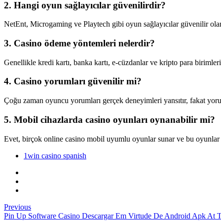
2. Hangi oyun sağlayıcılar güvenilirdir?
NetEnt, Microgaming ve Playtech gibi oyun sağlayıcılar güvenilir olarak
3. Casino ödeme yöntemleri nelerdir?
Genellikle kredi kartı, banka kartı, e-cüzdanlar ve kripto para birimle
4. Casino yorumları güvenilir mi?
Çoğu zaman oyuncu yorumları gerçek deneyimleri yansıtır, fakat yoruml
5. Mobil cihazlarda casino oyunları oynanabilir mi?
Evet, birçok online casino mobil uyumlu oyunlar sunar ve bu oyunlar ak
1win casino spanish
Previous
Pin Up Software Casino Descargar Em Virtude De Android Apk At Th