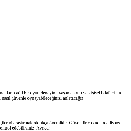
uların adil bir oyun deneyimi yaşamalarını ve kişisel bilgilerinin
 nasıl güvenle oynayabileceğinizi anlatacağız.
gilerini araştırmak oldukça önemlidir. Güvenilir casinolarda lisans
ontrol edebilirsiniz. Ayrıca: