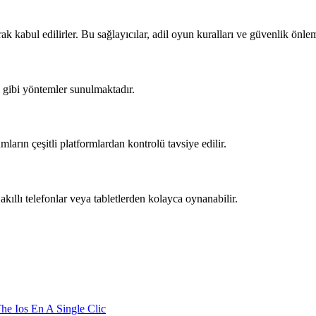
 kabul edilirler. Bu sağlayıcılar, adil oyun kuralları ve güvenlik önlem
ri gibi yöntemler sunulmaktadır.
arın çeşitli platformlardan kontrolü tavsiye edilir.
ıllı telefonlar veya tabletlerden kolayca oynanabilir.
e Ios En A Single Clic