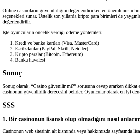
Online casinoların güvenilirliğini değerlendirirken en önemli unsurlard
seçenekleri sunar. Üstelik son yıllarda kripto para birimleri de yaygın
değerlendirilir.
İşte oyuncuların öncelik verdiği ödeme yöntemleri:
Kredi ve banka kartları (Visa, MasterCard)
E-cüzdanlar (PayPal, Skrill, Neteller)
Kripto paralar (Bitcoin, Ethereum)
Banka havalesi
Sonuç
Sonuç olarak, “Casino güvenilir mi?” sorusuna cevap ararken dikkat ed
casinonun güvenilirlik derecesini belirler. Oyuncular olarak en iyi de
SSS
1. Bir casinonun lisanslı olup olmadığını nasıl anları
Casinonun web sitesinin alt kısmında veya hakkımızda sayfasında lisans 