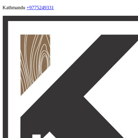
Kathmandu
+9775249331