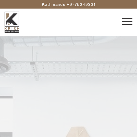
Kathmandu
+9775249331