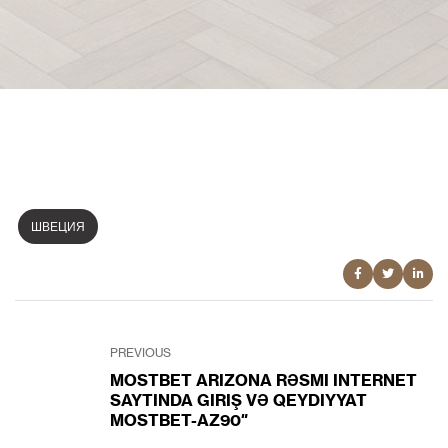
ШВЕЦИЯ
PREVIOUS
MOSTBET ARIZONA RƏSMI INTERNET
SAYTINDA GIRIŞ VƏ QEYDIYYAT
MOSTBET-AZ90″