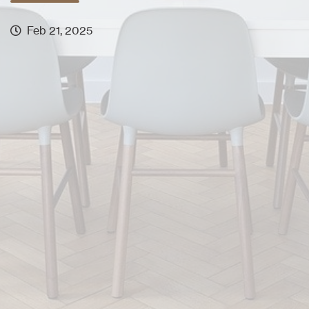
Feb 21, 2025