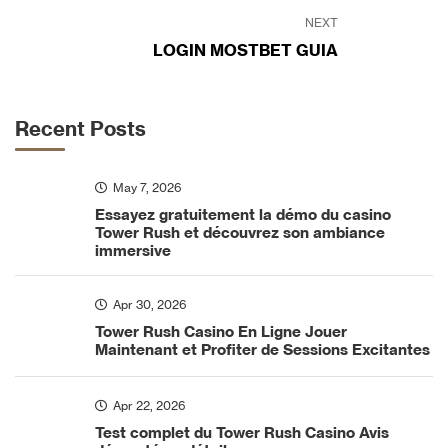
NEXT
LOGIN MOSTBET GUIA
Recent Posts
May 7, 2026
Essayez gratuitement la démo du casino
Tower Rush et découvrez son ambiance
immersive
Apr 30, 2026
Tower Rush Casino En Ligne Jouer
Maintenant et Profiter de Sessions Excitantes
Apr 22, 2026
Test complet du Tower Rush Casino Avis