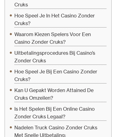
Cruks
Hoe Speel Je In Het Casino Zonder
Cruks?
Waarom Kiezen Spelers Voor Een
Casino Zonder Cruks?
Uitbetalingsprocedures Bij Casino’s
Zonder Cruks
Hoe Speel Je Bij Een Casino Zonder
Cruks?
Kan U Gepakt Worden Attained De
Cruks Omzeilen?
Is Het Spelen Bij Een Online Casino
Zonder Cruks Legaal?
Nadelen Truck Casino Zonder Cruks
Met Snelle Uitbetaling: