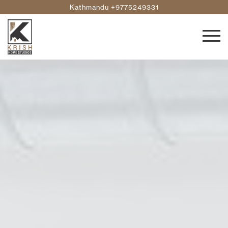
Kathmandu
+9775249331