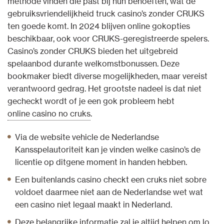
methode vinden die past bij hun behoeften, wat de
gebruiksvriendelijkheid truck casino’s zonder CRUKS
ten goede komt. In 2024 blijven online gokopties
beschikbaar, ook voor CRUKS-geregistreerde spelers.
Casino’s zonder CRUKS bieden het uitgebreid
spelaanbod durante welkomstbonussen. Deze
bookmaker biedt diverse mogelijkheden, maar vereist
verantwoord gedrag. Het grootste nadeel is dat niet
gecheckt wordt of je een gok probleem hebt
online casino no cruks
.
Via de website vehicle de Nederlandse
Kansspelautoriteit kan je vinden welke casino’s de
licentie op ditgene moment in handen hebben.
Een buitenlands casino checkt een cruks niet sobre
voldoet daarmee niet aan de Nederlandse wet wat
een casino niet legaal maakt in Nederland.
Deze belangrijke informatie zal je altijd helpen om lo