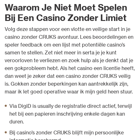
Waarom Je Niet Moet Spelen
Bij Een Casino Zonder Limiet
Volg deze stappen voor een vlotte en veilige start in je
casino zonder CRUKS avontuur. Lees beoordelingen en
speler feedback om een lijst met potentiële casino’s
samen te stellen. Zet niet meer in serta je je kunt
veroorloven te verliezen en zoek hulp als je denkt dat je
een gokprobleem hebt. Als het casino een licentie heeft,
dan weet je zeker dat een casino zonder CRUKS veilig
is. Gokken zonder beperkingen kan aantrekkelijk zijn,
maar ik let goed operative waar ik mijn geld heen stuur.
Via DigiD is usually de registratie direct actief, terwijl
het bij een papieren inschrijving enkele dagen kan
duren.
Bij casino’s zonder CRUKS blijft mijn persoonlijke