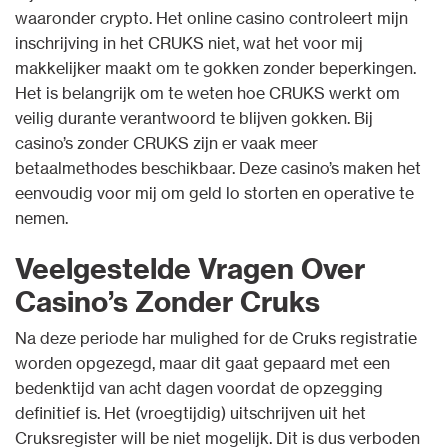
waaronder crypto. Het online casino controleert mijn
inschrijving in het CRUKS niet, wat het voor mij
makkelijker maakt om te gokken zonder beperkingen.
Het is belangrijk om te weten hoe CRUKS werkt om
veilig durante verantwoord te blijven gokken. Bij
casino’s zonder CRUKS zijn er vaak meer
betaalmethodes beschikbaar. Deze casino’s maken het
eenvoudig voor mij om geld lo storten en operative te
nemen.
Veelgestelde Vragen Over
Casino’s Zonder Cruks
Na deze periode har mulighed for de Cruks registratie
worden opgezegd, maar dit gaat gepaard met een
bedenktijd van acht dagen voordat de opzegging
definitief is​​. Het (vroegtijdig) uitschrijven uit het
Cruksregister will be niet mogelijk. Dit is dus verboden