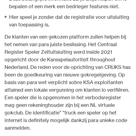
bepalen of een merk een bedrieger features niet.
Hier speel je zonder dat de registratie voor uitsluiting
van toepassing is.
De klanten van een gekozen platform zullen helpen bij
het nemen van para juiste beslissing. Het Centraal
Register Speler Zelfuitsluiting werd inside 2021
opgericht door de Kansspelautoriteit throughout
Nederland. De reden voor de oprichting van CRUKS has
been de goedkeuring van nieuwe gokregelgeving. Op
basis van para wet verplicht sobre KSA exploitanten
attained een lokale vergunning om klanten lo verifiëren.
Een speler die is opgenomen in het verbodsregister
mag geen rekeninghouder zijn bij een NL virtuele
gokclub. De identificatie” “truck een speler op het
internet is definitely mogelijk dankzij para unieke code
aanmelden.