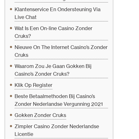
Klantenservice En Ondersteuning Via
Live Chat
Wat Is Een On-line Casino Zonder
Cruks?
Nieuwe On The Internet Casino’s Zonder
Cruks
Waarom Zou Je Gaan Gokken Bij
Casino’s Zonder Cruks?
Klik Op Register
Beste Betaalmethoden Bij Casino’s
Zonder Nederlandse Vergunning 2021
Gokken Zonder Cruks
Zimpler Casino Zonder Nederlandse
Licentie