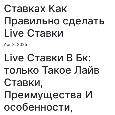
Ставках Как
Правильно сделать
Live Ставки
Apr 3, 2025
Live Ставки В Бк:
только Такое Лайв
Ставки,
Преимущества И
особенности,