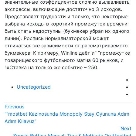
значительные коэффициентов сложно вылавливать
экспрессы, включающие достаточно 3 исходов.
Представляет трудности и только, что некоторые
выбрана исходы в короткий промежуток времени
быть стать недоступны (букмекер убрал их одного
линии). Роспись нормализаторской может
отличаться же зависимости от рассматриваемого
букмекера. К примеру, Winline даёт и” “промежутке
товарищеского футбольного матча 60 рынков, и
1xСтавка на только же событие – 250.
Uncategorized
Previous
“”mostbet Kazinosunda Monopoly Stay Oyununa Adım
Adım Kılavuz”
Next
Sports Betting Manual: Tips & Methods On Mostbet