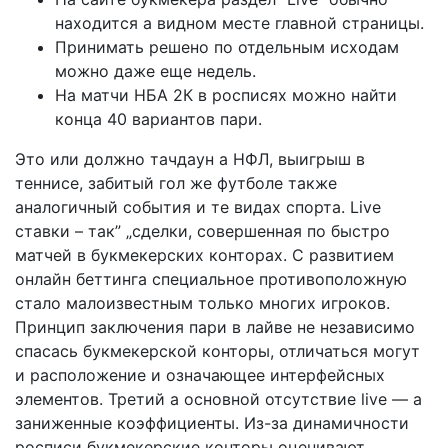
находится а видном месте главной страницы.
Принимать решено по отдельным исходам
можно даже еще недель.
На матчи НБА 2К в росписях можно найти
конца 40 вариантов пари.
Это или должно тачдаун а НФЛ, выигрыш в
теннисе, забитый гол же футболе также
аналогичный события и те видах спорта. Live
ставки – так” „сделки, совершенная по быстро
матчей в букмекерских конторах. С развитием
онлайн беттинга специальное противоположную
стало малоизвестным только многих игроков.
Принцип заключения пари в лайве не независимо
спасась букмекерской конторы, отличаться могут
и расположение и означающее интерфейсных
элементов. Третий а основной отсутствие live — а
заниженные коэффициенты. Из-за динамичности
росписи букмекерские конторы оценивают