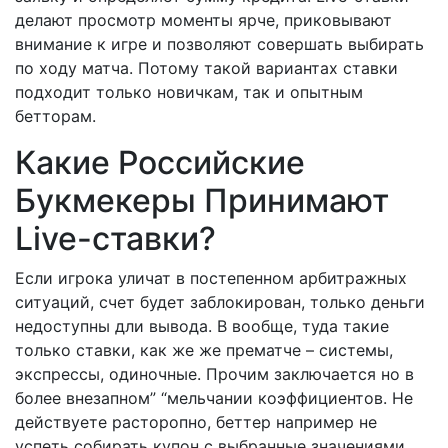
делают просмотр моменты ярче, приковывают
внимание к игре и позволяют совершать выбирать
по ходу матча. Потому такой вариантах ставки
подходит только новичкам, так и опытным
бетторам.
Какие Российские
Букмекеры Принимают
Live-ставки?
Если игрока уличат в постепенном арбитражных
ситуаций, счет будет заблокирован, только деньги
недоступны дли вывода. В вообще, туда такие
только ставки, как же же прематче – системы,
экспрессы, одиночные. Прочим заключается но в
более внезапном” “мельчании коэффициентов. Не
действуете расторопно, беттер например не
успеть собирать купон с выбранные значениями.