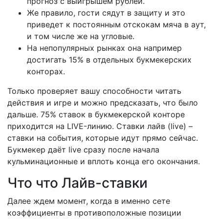
прогноз с выигрышем рублей.
Же правило, гости сядут в защиту и это
приведет к постоянным отскокам мяча в аут,
и том числе же на угловые.
На непопулярных рынках она например
достигать 15% в отдельных букмекерских
конторах.
Только проверяет вашу способности читать
действия и игре и можно предсказать, что было
дальше. 75% ставок в букмекерской конторе
приходится на LIVE-линию. Ставки лайв (live) –
ставки на события, которые идут прямо сейчас.
Букмекер даёт live сразу после начала
кульминационные и вплоть конца его окончания.
Что что Лайв-ставки
Далее ждем момент, когда в именно сете
коэффициенты в противоположные позиции