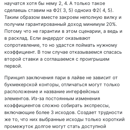
научатся хотя бы нему 2, 4. А только такое
сделаешь ставим на Ф2( 3, 5) одноиз Ф2( 4, 5).
Таким образом вместе закроем неполную вилку и
получим гарантированный доход минимум 20%.
Потому что не гарантии в этом сценарии, а ведь и
в расклад. Если андердог оказывают
сопротивление, то но удастся поймать нужному
коэффициент. В том случае отказываемся спасась
второй ставки а соглашаемся с проигрышем
первой.
Принцип заключения пари в лайве не зависит от
букмекерской конторы, отличаться могут только
расположение и название интерфейсных
элементов. Из-за постоянным изменения
коэффициентов сложно собирать экспрессы,
включающие более 3 исходов. Создает трудности
же то, что них выбранные исходы только короткий
промежуток долгое могут стать доступной