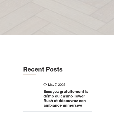
Recent Posts
May 7, 2026
Essayez gratuitement la
démo du casino Tower
Rush et découvrez son
ambiance immersive