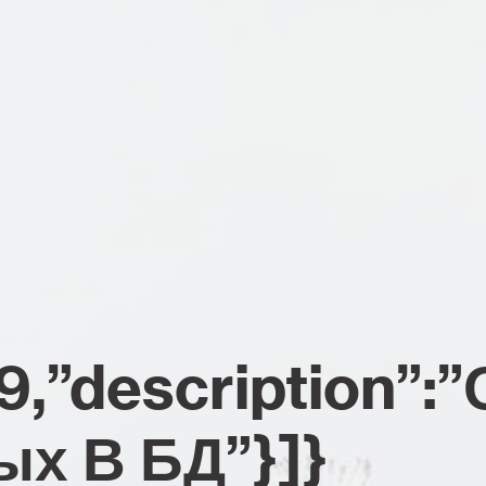
09,”description”:
ых В БД”}]}