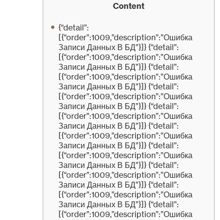
Content
{“detail”:
[{“order”:1009,”description”:”Ошибка
Записи Данных В БД”}]} {“detail”:
[{“order”:1009,”description”:”Ошибка
Записи Данных В БД”}]} {“detail”:
[{“order”:1009,”description”:”Ошибка
Записи Данных В БД”}]} {“detail”:
[{“order”:1009,”description”:”Ошибка
Записи Данных В БД”}]} {“detail”:
[{“order”:1009,”description”:”Ошибка
Записи Данных В БД”}]} {“detail”:
[{“order”:1009,”description”:”Ошибка
Записи Данных В БД”}]} {“detail”:
[{“order”:1009,”description”:”Ошибка
Записи Данных В БД”}]} {“detail”:
[{“order”:1009,”description”:”Ошибка
Записи Данных В БД”}]} {“detail”:
[{“order”:1009,”description”:”Ошибка
Записи Данных В БД”}]} {“detail”:
[{“order”:1009,”description”:”Ошибка