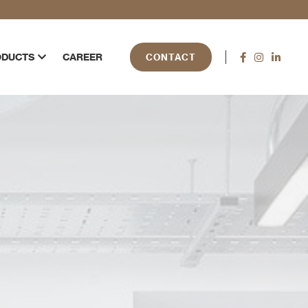
ODUCTS
CAREER
CONTACT