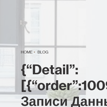
HOME
BLOG
{“detail”:
[{“order”:10
Записи Данн