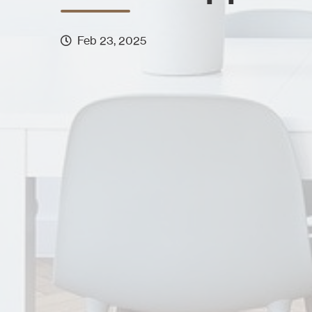
Feb 23, 2025