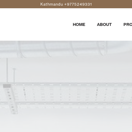
Kathmandu
+9775249331
HOME
ABOUT
PR