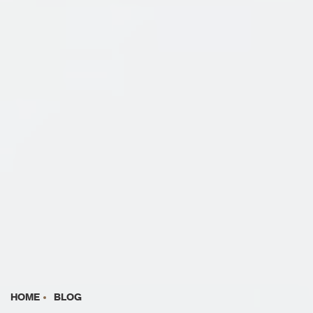
HOME
BLOG