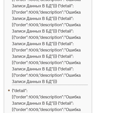
Записи Данных В БД”}]} {“detail”:
[{“order”:1009,”description”:”Ошибка
Записи Данных В БД”}]} {“detail”:
[{“order”:1009,”description”:”Ошибка
Записи Данных В БД”}]} {“detail”:
[{“order”:1009,”description”:”Ошибка
Записи Данных В БД”}]} {“detail”:
[{“order”:1009,”description”:”Ошибка
Записи Данных В БД”}]} {“detail”:
[{“order”:1009,”description”:”Ошибка
Записи Данных В БД”}]} {“detail”:
[{“order”:1009,”description”:”Ошибка
Записи Данных В БД”}]}
{“detail”:
[{“order”:1009,”description”:”Ошибка
Записи Данных В БД”}]} {“detail”:
[{“order”:1009,”description”:”Ошибка