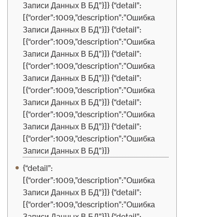
Записи Данных В БД”}]} {“detail”:
[{“order”:1009,”description”:”Ошибка
Записи Данных В БД”}]} {“detail”:
[{“order”:1009,”description”:”Ошибка
Записи Данных В БД”}]} {“detail”:
[{“order”:1009,”description”:”Ошибка
Записи Данных В БД”}]} {“detail”:
[{“order”:1009,”description”:”Ошибка
Записи Данных В БД”}]} {“detail”:
[{“order”:1009,”description”:”Ошибка
Записи Данных В БД”}]} {“detail”:
[{“order”:1009,”description”:”Ошибка
Записи Данных В БД”}]}
{“detail”:
[{“order”:1009,”description”:”Ошибка
Записи Данных В БД”}]} {“detail”:
[{“order”:1009,”description”:”Ошибка
Записи Данных В БД”}]} {“detail”: