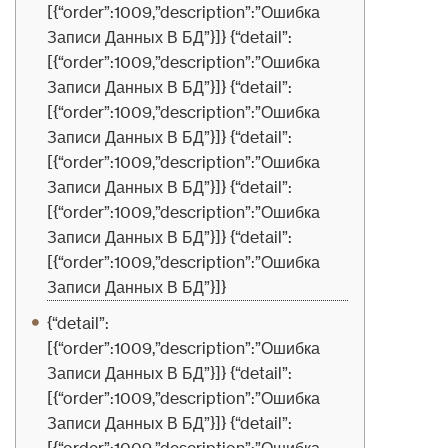
[{“order”:1009,”description”:”Ошибка
Записи Данных В БД”}]} {“detail”:
[{“order”:1009,”description”:”Ошибка
Записи Данных В БД”}]} {“detail”:
[{“order”:1009,”description”:”Ошибка
Записи Данных В БД”}]} {“detail”:
[{“order”:1009,”description”:”Ошибка
Записи Данных В БД”}]} {“detail”:
[{“order”:1009,”description”:”Ошибка
Записи Данных В БД”}]} {“detail”:
[{“order”:1009,”description”:”Ошибка
Записи Данных В БД”}]}
{“detail”:
[{“order”:1009,”description”:”Ошибка
Записи Данных В БД”}]} {“detail”:
[{“order”:1009,”description”:”Ошибка
Записи Данных В БД”}]} {“detail”: