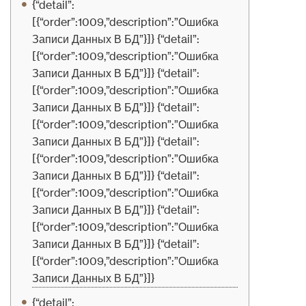
{“detail”:
[{“order”:1009,”description”:”Ошибка
Записи Данных В БД”}]} {“detail”:
[{“order”:1009,”description”:”Ошибка
Записи Данных В БД”}]} {“detail”:
[{“order”:1009,”description”:”Ошибка
Записи Данных В БД”}]} {“detail”:
[{“order”:1009,”description”:”Ошибка
Записи Данных В БД”}]} {“detail”:
[{“order”:1009,”description”:”Ошибка
Записи Данных В БД”}]} {“detail”:
[{“order”:1009,”description”:”Ошибка
Записи Данных В БД”}]} {“detail”:
[{“order”:1009,”description”:”Ошибка
Записи Данных В БД”}]} {“detail”:
[{“order”:1009,”description”:”Ошибка
Записи Данных В БД”}]}
{“detail”: