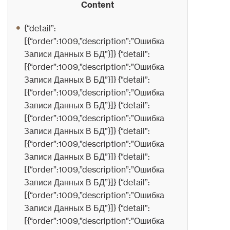
Content
{“detail”:
[{“order”:1009,”description”:”Ошибка
Записи Данных В БД”}]} {“detail”:
[{“order”:1009,”description”:”Ошибка
Записи Данных В БД”}]} {“detail”:
[{“order”:1009,”description”:”Ошибка
Записи Данных В БД”}]} {“detail”:
[{“order”:1009,”description”:”Ошибка
Записи Данных В БД”}]} {“detail”:
[{“order”:1009,”description”:”Ошибка
Записи Данных В БД”}]} {“detail”:
[{“order”:1009,”description”:”Ошибка
Записи Данных В БД”}]} {“detail”:
[{“order”:1009,”description”:”Ошибка
Записи Данных В БД”}]} {“detail”:
[{“order”:1009,”description”:”Ошибка