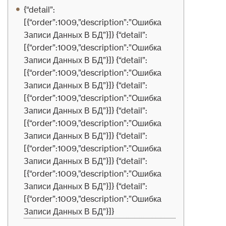
{“detail”:
[{“order”:1009,”description”:”Ошибка
Записи Данных В БД”}]} {“detail”:
[{“order”:1009,”description”:”Ошибка
Записи Данных В БД”}]} {“detail”:
[{“order”:1009,”description”:”Ошибка
Записи Данных В БД”}]} {“detail”:
[{“order”:1009,”description”:”Ошибка
Записи Данных В БД”}]} {“detail”:
[{“order”:1009,”description”:”Ошибка
Записи Данных В БД”}]} {“detail”:
[{“order”:1009,”description”:”Ошибка
Записи Данных В БД”}]} {“detail”:
[{“order”:1009,”description”:”Ошибка
Записи Данных В БД”}]} {“detail”:
[{“order”:1009,”description”:”Ошибка
Записи Данных В БД”}]}