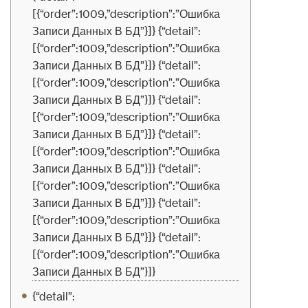
[{“order”:1009,”description”:”Ошибка
Записи Данных В БД”}]} {“detail”:
[{“order”:1009,”description”:”Ошибка
Записи Данных В БД”}]} {“detail”:
[{“order”:1009,”description”:”Ошибка
Записи Данных В БД”}]} {“detail”:
[{“order”:1009,”description”:”Ошибка
Записи Данных В БД”}]} {“detail”:
[{“order”:1009,”description”:”Ошибка
Записи Данных В БД”}]} {“detail”:
[{“order”:1009,”description”:”Ошибка
Записи Данных В БД”}]} {“detail”:
[{“order”:1009,”description”:”Ошибка
Записи Данных В БД”}]} {“detail”:
[{“order”:1009,”description”:”Ошибка
Записи Данных В БД”}]}
{“detail”: