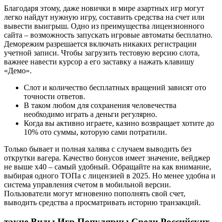
Благодаря этому, даже новички в мире азартных игр могут
легко найдут нужную игру, составить средства на счет или
вывести выигрыш. Одно из преимущества лицензионного
сайта – возможность запускать игровые автоматы бесплатно.
Деморежим разрешается включать никаких регистрации
учетной записи. Чтобы загрузить тестовую версию слота,
важнее навести курсор а его заставку а нажать клавишу
«Демо».
Слот и количество бесплатных вращений зависят ото
точности ответов.
В таком любом для сохранения человечества
необходимо играть а деньги регулярно.
Когда вы активно играете, казино возвращает хотите до
10% ото суммы, которую сами потратили.
Только бывает и полная халява с случаем выводить без
открутки вагера. Качество бонусов имеет значение, вейджер
не выше х40 – самый удобный. Обращайте на как внимание,
выбирая одного ТОПа с лицензией в 2025. Но менее удобна и
система управления счетом в мобильной версии.
Пользователи могут мгновенно пополнять свой счет,
выводить средства а просматривать историю транзакций.
такие Виды Игр Популярны Среди Российских