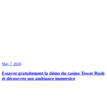
May 7, 2026
Essayez gratuitement la démo du casino Tower Rush
et découvrez son ambiance immersive