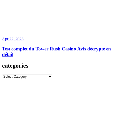
Apr 22, 2026
Test complet du Tower Rush Casino Avis décrypté en
détail
categories