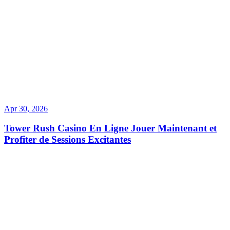
Apr 30, 2026
Tower Rush Casino En Ligne Jouer Maintenant et
Profiter de Sessions Excitantes