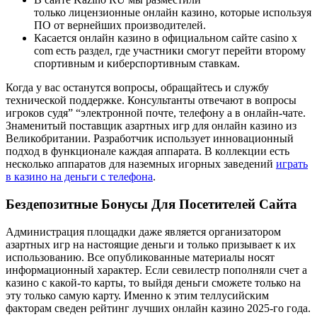
только лицензионные онлайн казино, которые используя
ПО от вернейших производителей.
Касается онлайн казино в официальном сайте casino x
com есть раздел, где участники смогут перейти второму
спортивным и киберспортивным ставкам.
Когда у вас останутся вопросы, обращайтесь и службу
технической поддержке. Консультанты отвечают в вопросы
игроков судя” “электронной почте, телефону а в онлайн-чате.
Знаменитый поставщик азартных игр для онлайн казино из
Великобритании. Разработчик использует инновационный
подход в функционале каждая аппарата. В коллекции есть
несколько аппаратов для наземных игорных заведений
играть
в казино на деньги с телефона
.
Бездепозитные Бонусы Для Посетителей Сайта
Администрация площадки даже является организатором
азартных игр на настоящие деньги и только призывает к их
использованию. Все опубликованные материалы носят
информационный характер. Если севилестр пополняли счет а
казино с какой-то карты, то выйдя деньги сможете только на
эту только самую карту. Именно к этим теллусийским
факторам сведен рейтинг лучших онлайн казино 2025-го года.