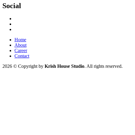
Social
Home
About
Career
Contact
2026 © Copyright by
Krish House Studio
. All rights reserved.