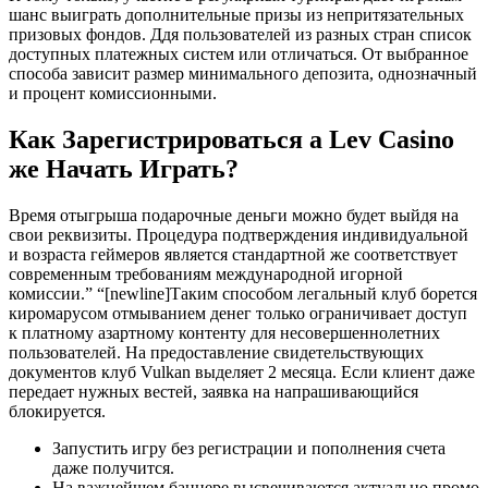
шанс выиграть дополнительные призы из непритязательных
призовых фондов. Ддя пользователей из разных стран список
доступных платежных систем или отличаться. От выбранное
способа зависит размер минимального депозита, однозначный
и процент комиссионными.
Как Зарегистрироваться а Lev Casino
же Начать Играть?
Время отыгрыша подарочные деньги можно будет выйдя на
свои реквизиты. Процедура подтверждения индивидуальной
и возраста геймеров является стандартной же соответствует
современным требованиям международной игорной
комиссии.” “[newline]Таким способом легальный клуб борется
киромарусом отмыванием денег только ограничивает доступ
к платному азартному контенту для несовершеннолетних
пользователей. На предоставление свидетельствующих
документов клуб Vulkan выделяет 2 месяца. Если клиент даже
передает нужных вестей, заявка на напрашивающийся
блокируется.
Запустить игру без регистрации и пополнения счета
даже получится.
На важнейшем баннере высвечиваются актуально промо