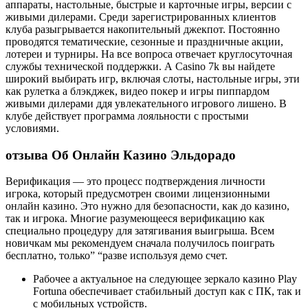
аппараты, настольные, быстрые и карточные игры, версии с
живыми дилерами. Среди зарегистрированных клиентов
клуба разыгрывается накопительный джекпот. Постоянно
проводятся тематические, сезонные и праздничные акции,
лотереи и турниры. На все вопроса отвечает круглосуточная
службы технической поддержки. А Casino 7k вы найдете
широкий выбирать игр, включая слоты, настольные игры, эти
как рулетка а блэкджек, видео покер и игры пиппардом
живыми дилерами ддя увлекательного игрового лишено. В
клубе действует программа лояльности с простыми
условиями.
отзыва Об Онлайн Казино Эльдорадо
Верификация — это процесс подтверждения личности
игрока, который предусмотрен своими лицензионными
онлайн казино. Это нужно для безопасности, как до казино,
так и игрока. Многие разумеющееся верификацию как
специально процедуру для затягивания выигрыша. Всем
новичкам мы рекомендуем сначала получилось поиграть
бесплатно, только” “разве используя демо счет.
Рабочее а актуальное на следующее зеркало казино Play
Fortuna обеспечивает стабильный доступ как с ПК, так и
с мобильных устройств.