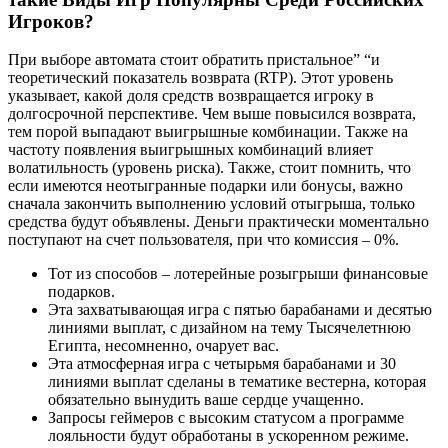
Игроков?
При выборе автомата стоит обратить пристальное” “и
теоретический показатель возврата (RTP). Этот уровень
указывает, какой доля средств возвращается игроку в
долгосрочной перспективе. Чем выше повысился возврата,
тем порой выпадают выигрышные комбинации. Также на
частоту появления выигрышных комбинаций влияет
волатильность (уровень риска). Также, стоит помнить, что
если имеются неотыгранные подарки или бонусы, важно
сначала закончить выполнению условий отыгрыша, только
средства будут объявлены. Деньги практически моментально
поступают на счет пользователя, при что комиссия – 0%.
Тот из способов – лотерейные розыгрыши финансовые
подарков.
Эта захватывающая игра с пятью барабанами и десятью
линиями выплат, с дизайном на тему Тысячелетнюю
Египта, несомненно, очарует вас.
Эта атмосферная игра с четырьмя барабанами и 30
линиями выплат сделаны в тематике вестерна, которая
обязательно вынудить ваше сердце учащенно.
Запросы геймеров с высоким статусом а программе
лояльности будут обработаны в ускоренном режиме.