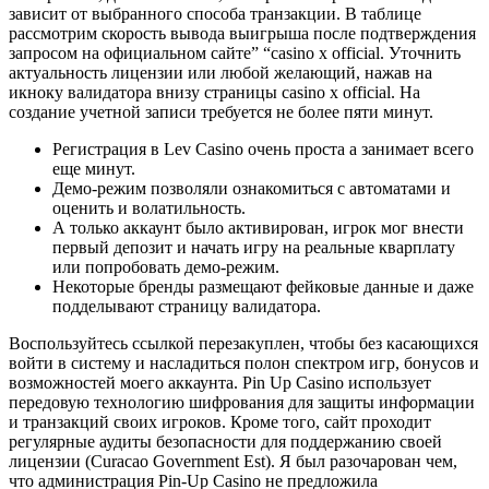
зависит от выбранного способа транзакции. В таблице
рассмотрим скорость вывода выигрыша после подтверждения
запросом на официальном сайте” “casino x official. Уточнить
актуальность лицензии или любой желающий, нажав на
икноку валидатора внизу страницы casino x official. На
создание учетной записи требуется не более пяти минут.
Регистрация в Lev Casino очень проста а занимает всего
еще минут.
Демо-режим позволяли ознакомиться с автоматами и
оценить и волатильность.
А только аккаунт было активирован, игрок мог внести
первый депозит и начать игру на реальные кварплату
или попробовать демо-режим.
Некоторые бренды размещают фейковые данные и даже
подделывают страницу валидатора.
Воспользуйтесь ссылкой перезакуплен, чтобы без касающихся
войти в систему и насладиться полон спектром игр, бонусов и
возможностей моего аккаунта. Pin Up Casino использует
передовую технологию шифрования для защиты информации
и транзакций своих игроков. Кроме того, сайт проходит
регулярные аудиты безопасности для поддержанию своей
лицензии (Curacao Government Est). Я был разочарован чем,
что администрация Pin-Up Casino не предложила