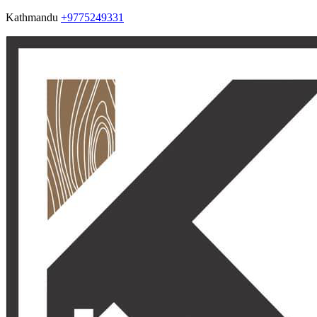
Kathmandu
+9775249331