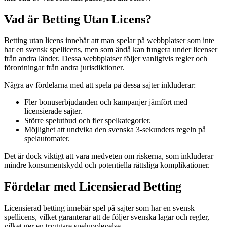
Vad är Betting Utan Licens?
Betting utan licens innebär att man spelar på webbplatser som inte
har en svensk spellicens, men som ändå kan fungera under licenser
från andra länder. Dessa webbplatser följer vanligtvis regler och
förordningar från andra jurisdiktioner.
Några av fördelarna med att spela på dessa sajter inkluderar:
Fler bonuserbjudanden och kampanjer jämfört med
licensierade sajter.
Större spelutbud och fler spelkategorier.
Möjlighet att undvika den svenska 3-sekunders regeln på
spelautomater.
Det är dock viktigt att vara medveten om riskerna, som inkluderar
mindre konsumentskydd och potentiella rättsliga komplikationer.
Fördelar med Licensierad Betting
Licensierad betting innebär spel på sajter som har en svensk
spellicens, vilket garanterar att de följer svenska lagar och regler,
vilket ger en tryggare spelupplevelse.