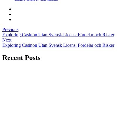
Previous
Exploring Casinon Utan Svensk Licens: Fördelar och Risker
Next
Exploring Casinon Utan Svensk Licens: Fördelar och Risker
Recent Posts