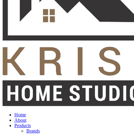
Home
About
Products
Brands