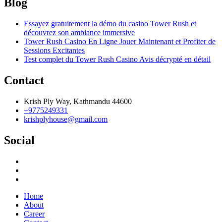
Blog
Essayez gratuitement la démo du casino Tower Rush et
découvrez son ambiance immersive
Tower Rush Casino En Ligne Jouer Maintenant et Profiter de
Sessions Excitantes
Test complet du Tower Rush Casino Avis décrypté en détail
Contact
Krish Ply Way, Kathmandu 44600
+9775249331
krishplyhouse@gmail.com
Social
Home
About
Career