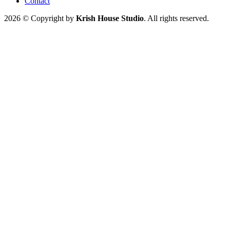
Contact
2026 © Copyright by
Krish House Studio
. All rights reserved.