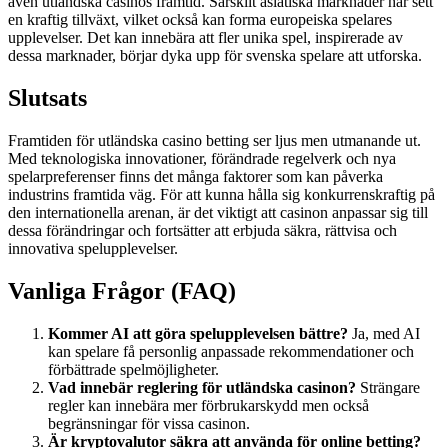
även utländska casinos framtid. Särskilt asiatiska marknader har sett
en kraftig tillväxt, vilket också kan forma europeiska spelares
upplevelser. Det kan innebära att fler unika spel, inspirerade av
dessa marknader, börjar dyka upp för svenska spelare att utforska.
Slutsats
Framtiden för utländska casino betting ser ljus men utmanande ut.
Med teknologiska innovationer, förändrade regelverk och nya
spelarpreferenser finns det många faktorer som kan påverka
industrins framtida väg. För att kunna hålla sig konkurrenskraftig på
den internationella arenan, är det viktigt att casinon anpassar sig till
dessa förändringar och fortsätter att erbjuda säkra, rättvisa och
innovativa spelupplevelser.
Vanliga Frågor (FAQ)
Kommer AI att göra spelupplevelsen bättre?
Ja, med AI
kan spelare få personlig anpassade rekommendationer och
förbättrade spelmöjligheter.
Vad innebär reglering för utländska casinon?
Strängare
regler kan innebära mer förbrukarskydd men också
begränsningar för vissa casinon.
Är kryptovalutor säkra att använda för online betting?