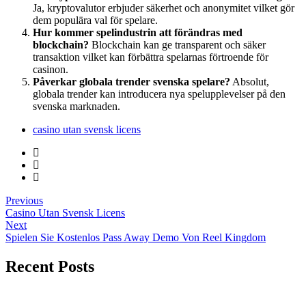
Ja, kryptovalutor erbjuder säkerhet och anonymitet vilket gör
dem populära val för spelare.
Hur kommer spelindustrin att förändras med
blockchain?
Blockchain kan ge transparent och säker
transaktion vilket kan förbättra spelarnas förtroende för
casinon.
Påverkar globala trender svenska spelare?
Absolut,
globala trender kan introducera nya spelupplevelser på den
svenska marknaden.
casino utan svensk licens
Previous
Casino Utan Svensk Licens
Next
Spielen Sie Kostenlos Pass Away Demo Von Reel Kingdom
Recent Posts