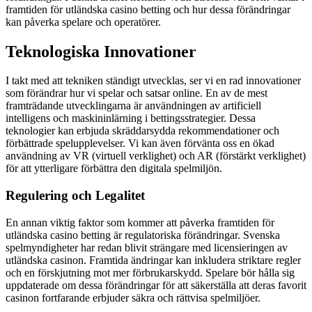
framtiden för utländska casino betting och hur dessa förändringar
kan påverka spelare och operatörer.
Teknologiska Innovationer
I takt med att tekniken ständigt utvecklas, ser vi en rad innovationer
som förändrar hur vi spelar och satsar online. En av de mest
framträdande utvecklingarna är användningen av artificiell
intelligens och maskininlärning i bettingsstrategier. Dessa
teknologier kan erbjuda skräddarsydda rekommendationer och
förbättrade spelupplevelser. Vi kan även förvänta oss en ökad
användning av VR (virtuell verklighet) och AR (förstärkt verklighet)
för att ytterligare förbättra den digitala spelmiljön.
Regulering och Legalitet
En annan viktig faktor som kommer att påverka framtiden för
utländska casino betting är regulatoriska förändringar. Svenska
spelmyndigheter har redan blivit strängare med licensieringen av
utländska casinon. Framtida ändringar kan inkludera striktare regler
och en förskjutning mot mer förbrukarskydd. Spelare bör hålla sig
uppdaterade om dessa förändringar för att säkerställa att deras favorit
casinon fortfarande erbjuder säkra och rättvisa spelmiljöer.