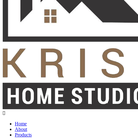
Home
About
Products