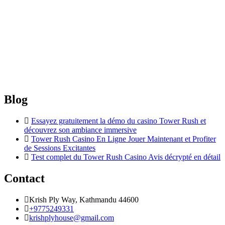
Blog
Essayez gratuitement la démo du casino Tower Rush et
découvrez son ambiance immersive
Tower Rush Casino En Ligne Jouer Maintenant et Profiter
de Sessions Excitantes
Test complet du Tower Rush Casino Avis décrypté en détail
Contact
Krish Ply Way, Kathmandu 44600
+9775249331
krishplyhouse@gmail.com