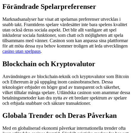
Förändrade Spelarpreferenser
Marknadsanalyser har visat att spelarnas preferenser utvecklas i
snabb takt. Framtidens spelare värdesätter inte bara spelens kvalitet
utan också deras sociala aspekt. Det blir allt vanligare att spel
inkluderar sociala funktioner, som chatt och möjligheten att spela
tillsammans med vänner. Casinon som kan anpassa sina plattformar
för att möta dessa nya behov kommer troligen att leda utvecklingen
casino utan spelpaus
.
Blockchain och Kryptovalutor
Användningen av blockchain-teknik och kryptovalutor som Bitcoin
och Ethereum är på uppgång inom casinobranschen. Dessa
teknologier erbjuder en högre grad av transparent och säkerhet,
vilket tilltalar många spelare. Utländska casinon som anammar dessa
betalningsmetoder kan dra nytta av ett bredare spektrum av spelare
och erbjuda snabbare och säkrare transaktioner.
Globala Trender och Deras Påverkan
Med en globaliserad ekonomi påverkar internationella trender ofta