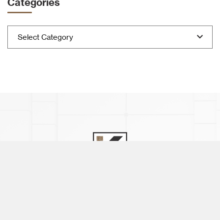
Categories
Blog