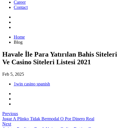
Career
Contact
Home
Blog
Havale İle Para Yatırılan Bahis Siteleri
Ve Casino Siteleri Listesi 2021
Feb 5, 2025
1win casino spanish
Previous
Jugar A Plinko Tidak Bermodal O Por Dinero Real
Next