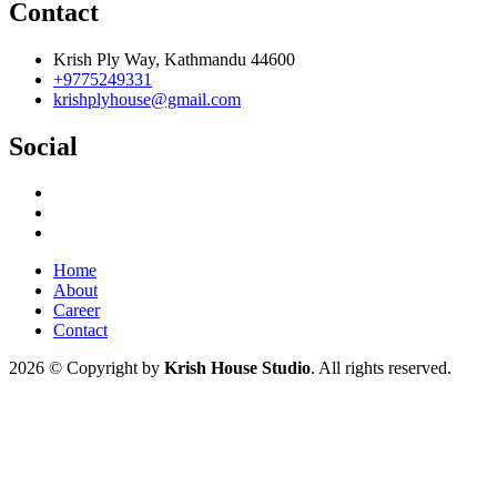
Contact
Krish Ply Way, Kathmandu 44600
+9775249331
krishplyhouse@gmail.com
Social
Home
About
Career
Contact
2026 © Copyright by
Krish House Studio
. All rights reserved.