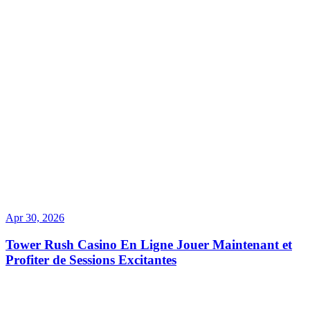
Apr 30, 2026
Tower Rush Casino En Ligne Jouer Maintenant et
Profiter de Sessions Excitantes