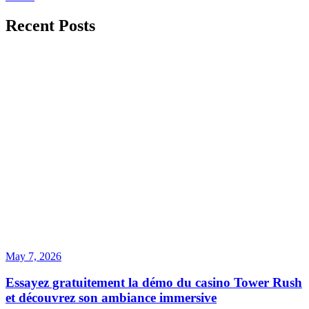
Recent Posts
May 7, 2026
Essayez gratuitement la démo du casino Tower Rush
et découvrez son ambiance immersive