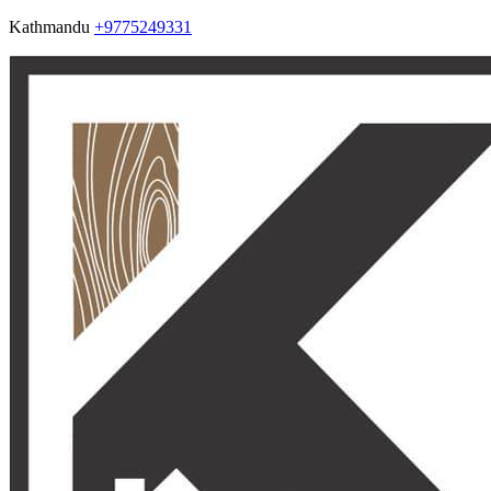
Kathmandu
+9775249331