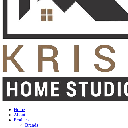
Home
About
Products
Brands