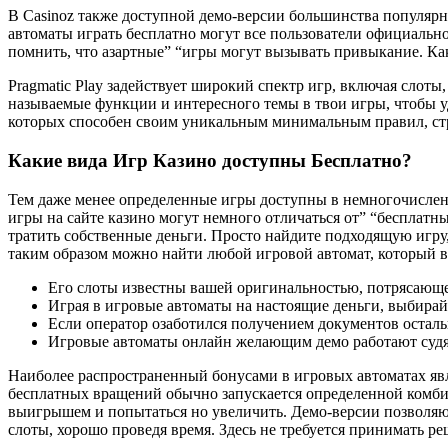
В Casinoz также доступной демо-версии большинства популярны
автоматы играть бесплатно могут все пользователи официально
помнить, что азартные” “игры могут вызывать привыкание. Как
Pragmatic Play задействует широкий спектр игр, включая сло
называемые функции и интересного темы в твои игры, чтобы у
которых способен своим уникальным минимальным правил, стр
Какие вида Игр Казино доступны Бесплатно?
Тем даже менее определенные игры доступны в немногочисленн
игры на сайте казино могут немного отличаться от” “бесплатны
тратить собственные деньги. Просто найдите подходящую игру, 
таким образом можно найти любой игровой автомат, который 
Его слоты известны вашей оригинальностью, потрясающ
Играя в игровые автоматы на настоящие деньги, выбира
Если оператор озаботился получением документов остальн
Игровые автоматы онлайн желающим демо работают судя 
Наиболее распространенный бонусами в игровых автоматах явл
бесплатных вращений обычно запускается определенной комби
выигрышем и попытаться но увеличить. Демо-версии позволяют
слоты, хорошо проведя время. Здесь не требуется принимать р