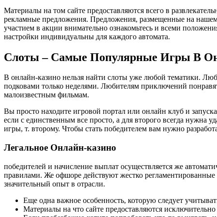
Материалы на том сайте предоставляются всего в развлекатель
рекламные предложения. Предложения, размещенные на нашем с
участием в акции внимательно ознакомьтесь и всеми положениям
настройки индивидуальны для каждого автомата.
Слоты – Самые Популярные Игры В О
В онлайн-казино нельзя найти слоты уже любой тематики. Лю
подковами только неделями. Любителям приключений понравят
малоизвестным фильмам.
Вы просто находите игровой портал или онлайн клуб и запуск
если с единственным все просто, а для второго всегда нужна 
игры, т. второму. Чтобы стать победителем вам нужно разрабо
Легальное Онлайн-казино
победителей и начисление выплат осуществляется же автомати
правилами. Же офшоре действуют жестко регламентированные
значительный опыт в отрасли.
Еще одна важное особенность, которую следует учитыват
Материалы на что сайте предоставляются исключительно 