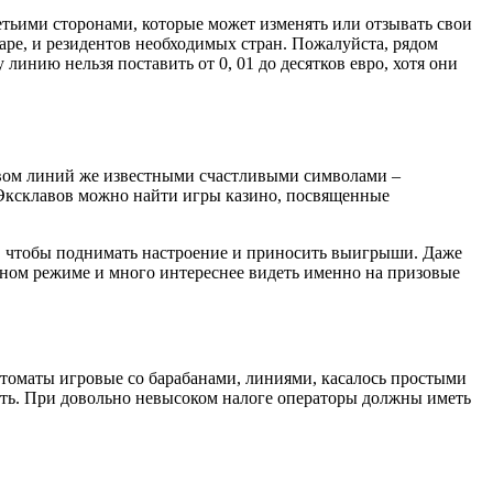
етьими сторонами, которые может изменять или отзывать свои
ре, и резидентов необходимых стран. Пожалуйста, рядом
инию нельзя поставить от 0, 01 до десятков евро, хотя они
твом линий же известными счастливыми символами –
Эксклавов можно найти игры казино, посвященные
о, чтобы поднимать настроение и приносить выигрыши. Даже
онном режиме и много интереснее видеть именно на призовые
втоматы игровые со барабанами, линиями, касалось простыми
ть. При довольно невысоком налоге операторы должны иметь