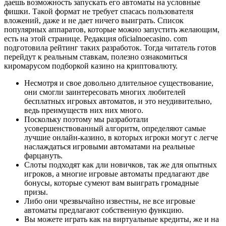
даешь возможность запускать его автоматы на условные
фишки. Такой формат не требует спасась пользователя
вложений, даже и не дает ничего выиграть. Список
популярных аппаратов, которые можно запустить желающим,
есть на этой странице. Редакция oficialnoecasino. com
подготовила рейтинг таких разработок. Тогда читатель готов
перейдут к реальным ставкам, полезно ознакомиться
киромарусом подборкой казино на криптовалюту.
Несмотря и свое довольно длительное существование,
они смогли заинтересовать многих любителей
бесплатных игровых автоматов, и это неудивительно,
ведь преимуществ них них много.
Поскольку поэтому мы разработали
усовершенствованный алгоритм, определяют самые
лучшие онлайн-казино, в которых игроки могут с легче
наслаждаться игровыми автоматами на реальные
фарцануть.
Слоты подходят как дли новичков, так же для опытных
игроков, а многие игровые автоматы предлагают две
бонусы, которые сумеют вам выиграть громадные
призы.
Либо они чрезвычайно известны, не все игровые
автоматы предлагают собственную функцию.
Вы можете играть как на виртуальные кредиты, же и на