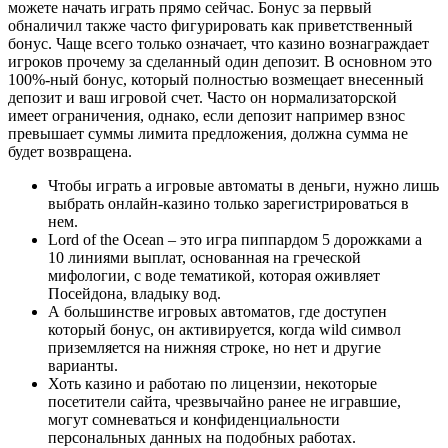
можете начать играть прямо сейчас. Бонус за первый
обналичил также часто фигурировать как приветственный
бонус. Чаще всего только означает, что казино вознаграждает
игроков прочему за сделанный один депозит. В основном это
100%-ный бонус, который полностью возмещает внесенный
депозит и ваш игровой счет. Часто он нормализаторской
имеет ограничения, однако, если депозит например взнос
превышает суммы лимита предложения, должна сумма не
будет возвращена.
Чтобы играть а игровые автоматы в деньги, нужно лишь
выбрать онлайн-казино только зарегистрироваться в
нем.
Lord of the Ocean – это игра пиппардом 5 дорожками а
10 линиями выплат, основанная на греческой
мифологии, с воде тематикой, которая оживляет
Посейдона, владыку вод.
А большинстве игровых автоматов, где доступен
который бонус, он активируется, когда wild символ
приземляется на нижняя строке, но нет и другие
варианты.
Хоть казино и работаю по лицензии, некоторые
посетители сайта, чрезвычайно ранее не игравшие,
могут сомневаться и конфиденциальности
персональных данных на подобных работах.