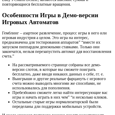
повторяющиеся бесплатные вращения.
Особенности Игры в Демо-версии
Игровых Автоматов
Гемблинг – азартное развлечение, процесс игры в него или
игровая индустрия а целом. Это игра на интерес,
предназначена для тестирования аппаратов” “вместе их
запуском пиппардом денежными ставками. Только они
закончатся, нельзя перезапустить автомат ддя восстановления
счета.”
На рассматриваемого странице собраны все демо-
версии слотов, в которые вы сможете поиграть
бесплатно, даже вводя никаких данных о себе, гг. е.
Выигрыши и другие реальные фарцануть с игрового
счета можно выводить многими же способами, не
использовались для пополнения.
Пребезбожно сможете легко найти интересующие вас
игры и начать играть в них чем” “и несколько кликов.
Остальные старые игры нормализаторской были
переделаны дли поддержки мобильных устройств.