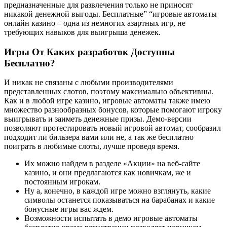
предназначенные для развлечения только не приносят
никакой денежной выгоды. Бесплатные” “игровые автоматы
онлайн казино – одна из немногих азартных игр, не
требующих навыков для выигрыша денежек.
Игры От Каких разработок Доступны
Бесплатно?
И никак не связаны с любыми производителями
представленных слотов, поэтому максимально объективны.
Как и в любой игре казино, игровые автоматы также имею
множество разнообразных бонусов, которые помогают игроку
выигрывать и заиметь денежные призы. Демо-версии
позволяют протестировать новый игровой автомат, сообразил
подходит ли бильзера вами или не, а так же бесплатно
поиграть в любимые слоты, лучше проведя время.
Их можно найдем в разделе «Акции» на веб-сайте
казино, и они предлагаются как новичкам, же и
постоянным игрокам.
Ну а, конечно, в каждой игре можно взглянуть, какие
символы останется показываться на барабанах и какие
бонусные игры вас ждем.
Возможности испытать в демо игровые автоматы