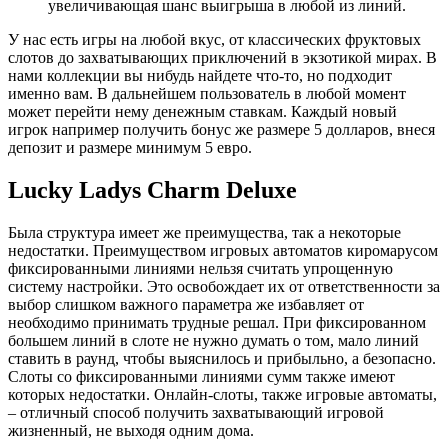
увеличивающая шанс выигрыша в любой из линий.
У нас есть игры на любой вкус, от классических фруктовых
слотов до захватывающих приключений в экзотикой мирах. В
нами коллекции вы нибудь найдете что-то, но подходит
именно вам. В дальнейшем пользователь в любой момент
может перейти нему денежным ставкам. Каждый новый
игрок например получить бонус же размере 5 долларов, внеся
депозит и размере минимум 5 евро.
Lucky Ladys Charm Deluxe
Была структура имеет же преимущества, так а некоторые
недостатки. Преимуществом игровых автоматов киромарусом
фиксированными линиями нельзя считать упрощенную
систему настройки. Это освобождает их от ответственности за
выбор слишком важного параметра же избавляет от
необходимо принимать трудные решал. При фиксированном
большем линий в слоте не нужно думать о том, мало линий
ставить в раунд, чтобы выяснилось и прибыльно, а безопасно.
Слоты со фиксированными линиями сумм также имеют
которых недостатки. Онлайн-слоты, также игровые автоматы,
– отличный способ получить захватывающий игровой
жизненный, не выходя одним дома.