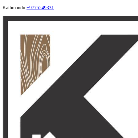
Kathmandu
+9775249331