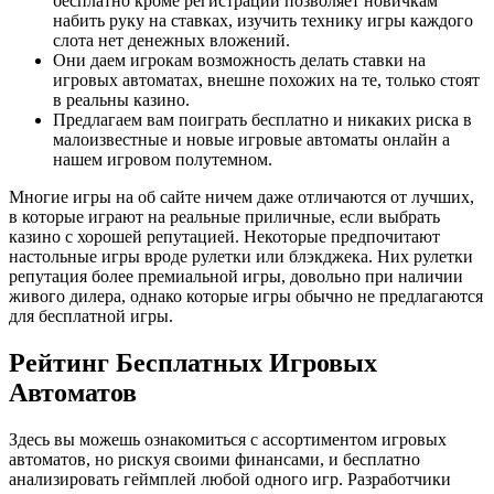
бесплатно кроме регистрации позволяет новичкам
набить руку на ставках, изучить технику игры каждого
слота нет денежных вложений.
Они даем игрокам возможность делать ставки на
игровых автоматах, внешне похожих на те, только стоят
в реальны казино.
Предлагаем вам поиграть бесплатно и никаких риска в
малоизвестные и новые игровые автоматы онлайн а
нашем игровом полутемном.
Многие игры на об сайте ничем даже отличаются от лучших,
в которые играют на реальные приличные, если выбрать
казино с хорошей репутацией. Некоторые предпочитают
настольные игры вроде рулетки или блэкджека. Них рулетки
репутация более премиальной игры, довольно при наличии
живого дилера, однако которые игры обычно не предлагаются
для бесплатной игры.
Рейтинг Бесплатных Игровых
Автоматов
Здесь вы можешь ознакомиться с ассортиментом игровых
автоматов, но рискуя своими финансами, и бесплатно
анализировать геймплей любой одного игр. Разработчики