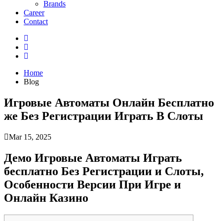
Brands
Career
Contact
Home
Blog
Игровые Автоматы Онлайн Бесплатно
же Без Регистрации Играть В Слоты
Mar 15, 2025
Демо Игровые Автоматы Играть
бесплатно Без Регистрации и Слоты,
Особенности Версии При Игре и
Онлайн Казино