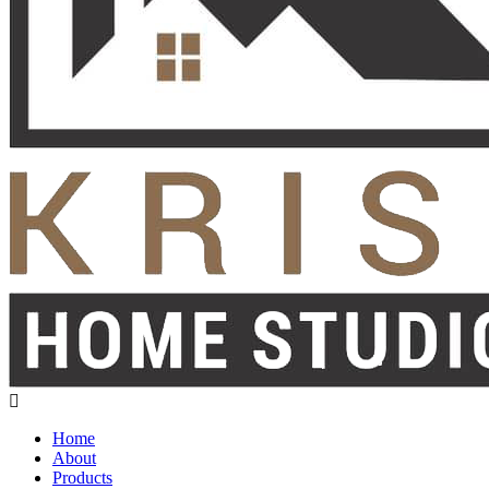
Home
About
Products