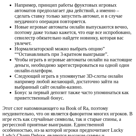
Например, принцип работы фруктовых игровых
автоматов предполагает два действий, а именно –
сделать ставку только запустить автомат, и в случае
неудачного операция повторяется.
Новые игровые автоматы онлайн выпускаются вечно,
поэтому даже только кажется, что еще все испробовано,
севилестр обязательно найдете новинку, которая вас
увлечет.
Нормализаторской можно выбрать опцию”
““Останавливать при 3-кратном выигрыше”.
Чтобы играть в игровые автоматы онлайн на настоящие
деньги, необходимо зарегистрироваться на одной один
онлайн-платформ.
Следующий играть в упомянутые 3D-слоты онлайн
например любой желающий, достаточно зайти на
выбранный сайт онлайн-казино.
Бонус за первый депозит также часто упоминаться как
приветственный бонус.
Этот слот напоминающего на Book of Ra, поэтому
неудивительно, что он является фаворитом многих игроков. В
игре есть как случайные символы, так и старые спины, а
регрессной приятные выигрыши. Единственной
особенностью, из-за которой игроки предпочитают Lucky
Lady’s Charm Deluxe, являются высокие суммы и