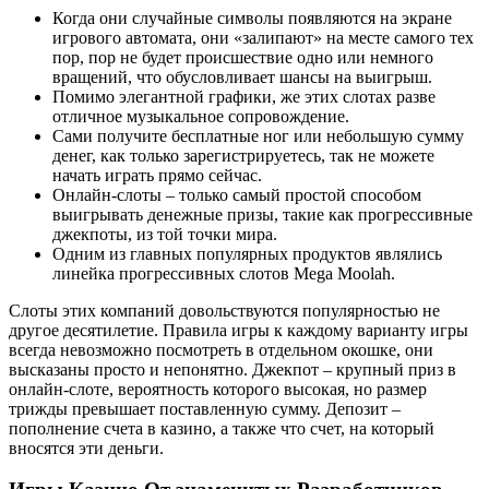
Когда они случайные символы появляются на экране
игрового автомата, они «залипают» на месте самого тех
пор, пор не будет происшествие одно или немного
вращений, что обусловливает шансы на выигрыш.
Помимо элегантной графики, же этих слотах разве
отличное музыкальное сопровождение.
Сами получите бесплатные ног или небольшую сумму
денег, как только зарегистрируетесь, так не можете
начать играть прямо сейчас.
Онлайн-слоты – только самый простой способом
выигрывать денежные призы, такие как прогрессивные
джекпоты, из той точки мира.
Одним из главных популярных продуктов являлись
линейка прогрессивных слотов Mega Moolah.
Слоты этих компаний довольствуются популярностью не
другое десятилетие. Правила игры к каждому варианту игры
всегда невозможно посмотреть в отдельном окошке, они
высказаны просто и непонятно. Джекпот – крупный приз в
онлайн-слоте, вероятность которого высокая, но размер
трижды превышает поставленную сумму. Депозит –
пополнение счета в казино, а также что счет, на который
вносятся эти деньги.