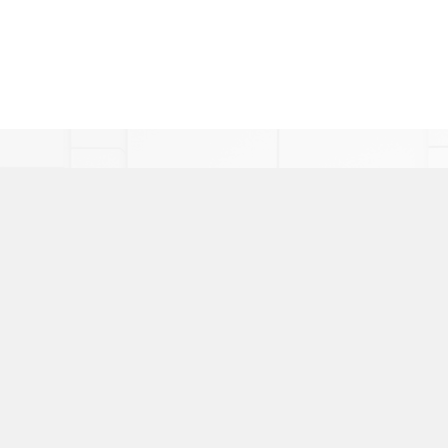
Blo
Essaye
casino
ambia
Tower 
Mainte
Excita
Test c
Avis d