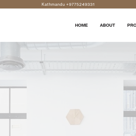
Kathmandu
+9775249331
HOME
ABOUT
PR