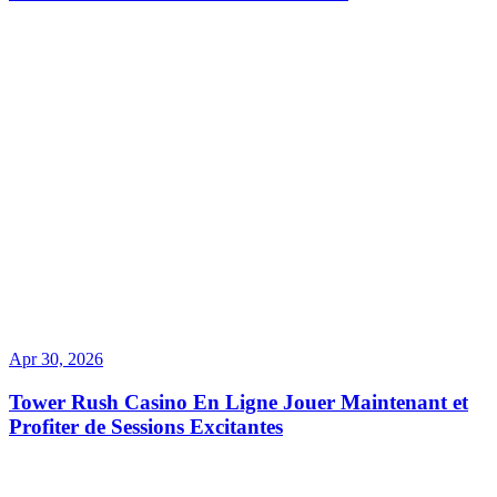
Apr 30, 2026
Tower Rush Casino En Ligne Jouer Maintenant et
Profiter de Sessions Excitantes