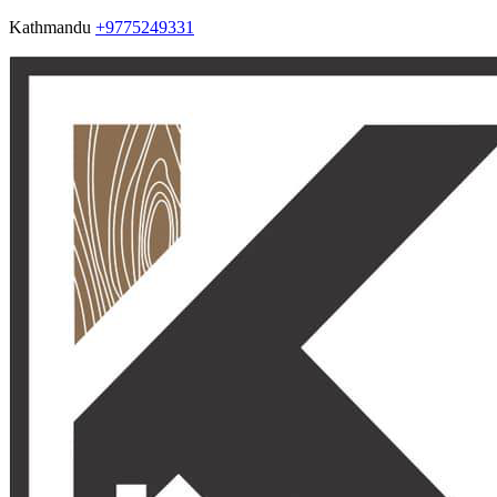
Kathmandu
+9775249331