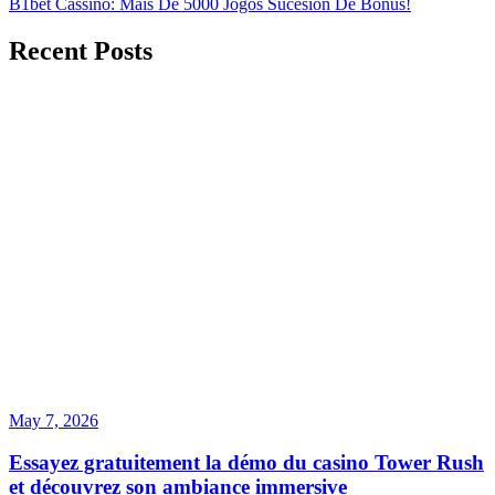
B1bet Cassino: Mais De 5000 Jogos Sucesión De Bônus!
Recent Posts
May 7, 2026
Essayez gratuitement la démo du casino Tower Rush
et découvrez son ambiance immersive