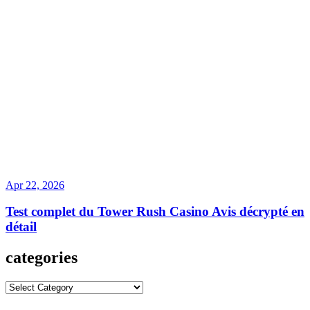
Apr 22, 2026
Test complet du Tower Rush Casino Avis décrypté en
détail
categories