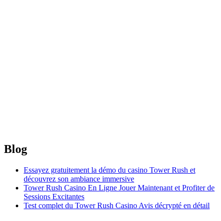
Blog
Essayez gratuitement la démo du casino Tower Rush et
découvrez son ambiance immersive
Tower Rush Casino En Ligne Jouer Maintenant et Profiter de
Sessions Excitantes
Test complet du Tower Rush Casino Avis décrypté en détail