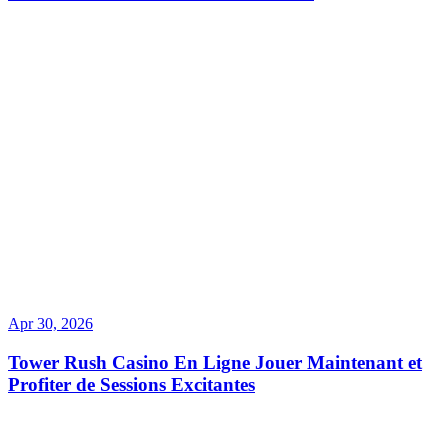
Apr 30, 2026
Tower Rush Casino En Ligne Jouer Maintenant et
Profiter de Sessions Excitantes