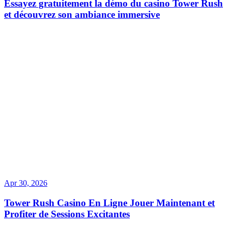
Essayez gratuitement la démo du casino Tower Rush
et découvrez son ambiance immersive
Apr 30, 2026
Tower Rush Casino En Ligne Jouer Maintenant et
Profiter de Sessions Excitantes