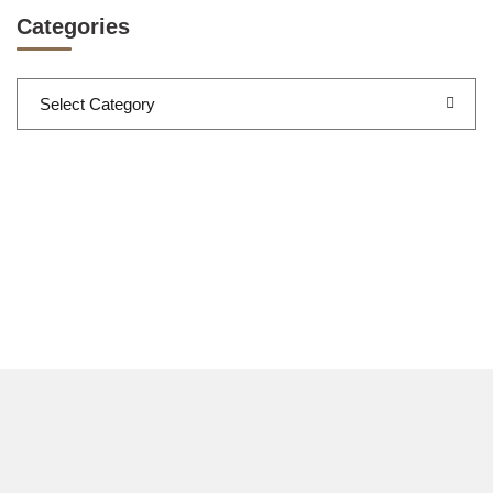
Categories
Blog