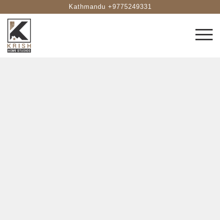
Kathmandu
+9775249331