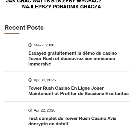
JAK GRAĆ WATTS STS ŻEBY WYGRAĆ?
NAJLEPSZY PORADNIK GRACZA
Recent Posts
May 7, 2026
Essayez gratuitement la démo du casino
Tower Rush et découvrez son ambiance
immersive
Apr 30, 2026
Tower Rush Casino En Ligne Jouer
Maintenant et Profiter de Sessions Excitantes
Apr 22, 2026
Test complet du Tower Rush Casino Avis
décrypté en détail