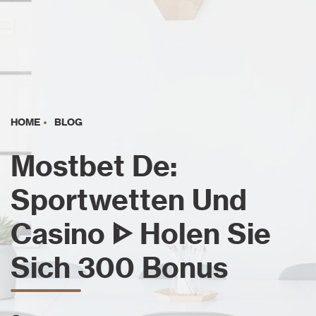
HOME
BLOG
Mostbet De:
Sportwetten Und
Casino ᐈ Holen Sie
Sich 300 Bonus