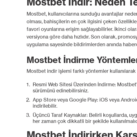
Mostbet İndir: Neden Te
Mostbet, kullanıcılarına sunduğu avantajlar neden
olması, bahisçilerin en çok ilgisini çeken özelliklerd
favori oyunlarına erişim sağlayabilirler. İkinci o
versiyona göre daha hızlıdır. Son olarak, promosy
uygulama sayesinde bildirimlerden anında haberda
Mostbet İndirme Yöntemler
Mostbet indir işlemi farklı yöntemler kullanılarak 
Resmi Web Sitesi Üzerinden İndirme: Mostbet’i
sürümünü edinebilirsiniz.
App Store veya Google Play: iOS veya Android 
indirilebilir.
Üçüncü Taraf Kaynaklar: Belirli koşullarda, uy
her zaman çok dikkatli bir şekilde kullanılmalıd
Mostbet İndirirken Karş