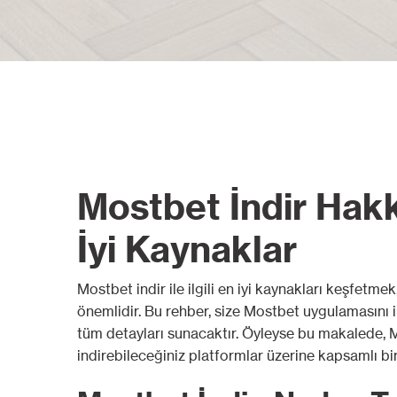
Mostbet İndir Hak
İyi Kaynaklar
Mostbet indir ile ilgili en iyi kaynakları keşfetm
önemlidir. Bu rehber, size Mostbet uygulamasını in
tüm detayları sunacaktır. Öyleyse bu makalede, M
indirebileceğiniz platformlar üzerine kapsamlı bir