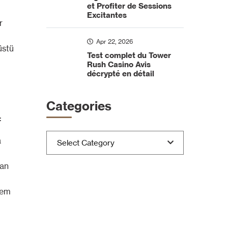
et Profiter de Sessions
Excitantes
r
Apr 22, 2026
üstü
Test complet du Tower
Rush Casino Avis
décrypté en détail
Categories
:
a
dan
tem