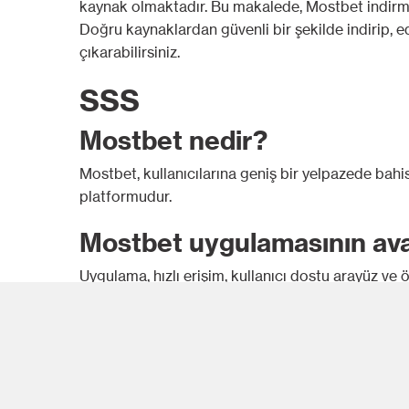
kaynak olmaktadır. Bu makalede, Mostbet indirme
Doğru kaynaklardan güvenli bir şekilde indirip, e
çıkarabilirsiniz.
SSS
Mostbet nedir?
Mostbet, kullanıcılarına geniş bir yelpazede bahi
platformudur.
Mostbet uygulamasının avan
Uygulama, hızlı erişim, kullanıcı dostu arayüz ve 
Mostbet, Google Play or A
Evet, Mostbet uygulaması hem Google Play hem de
Mostbet indirmede sorun 