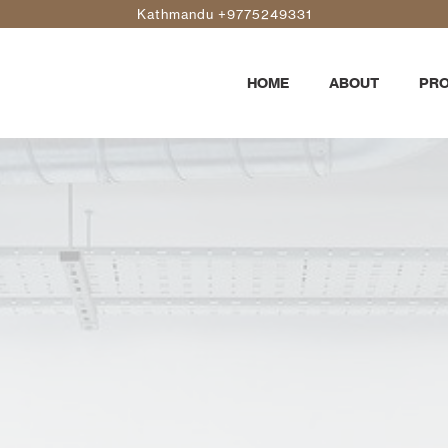
Kathmandu
+9775249331
HOME
ABOUT
PR