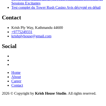
Sessions Excitantes
Test complet du Tower Rush Casino Avis décrypté en détail
Contact
Krish Ply Way, Kathmandu 44600
+9775249331
krishplyhouse@gmail.com
Social
Home
About
Career
Contact
2026 © Copyright by
Krish House Studio
. All rights reserved.