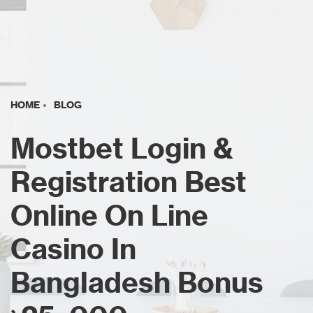
HOME
BLOG
Mostbet Login &
Registration Best
Online On Line
Casino In
Bangladesh Bonus