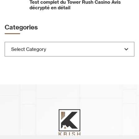
Test complet du Tower Rush Casino Avis
décrypté en détail
Categories