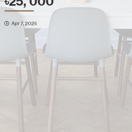
৳25, 000
Apr 7, 2025