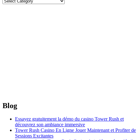
Blog
Essayez gratuitement la démo du casino Tower Rush et
découvrez son ambiance immersive
Tower Rush Casino En Ligne Jouer Maintenant et Profiter de
Sessions Excitantes