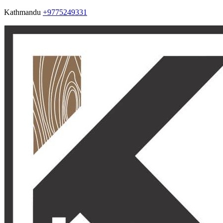
Kathmandu
+9775249331