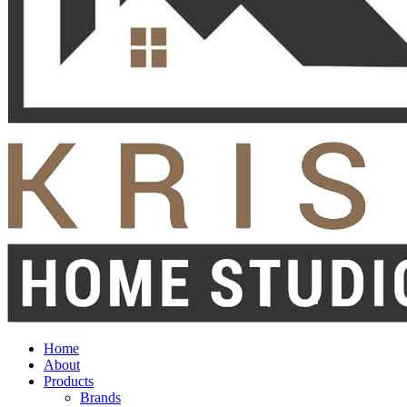
Home
About
Products
Brands