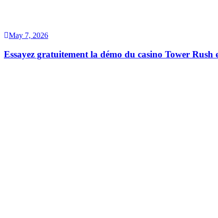
May 7, 2026
Essayez gratuitement la démo du casino Tower Rush 