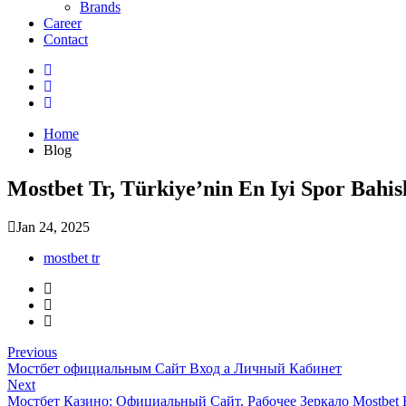
Brands
Career
Contact
Home
Blog
Mostbet Tr, Türkiye’nin En Iyi Spor Bahisl
Jan 24, 2025
mostbet tr
Previous
Мостбет официальным Сайт Вход а Личный Кабинет
Next
Мостбет Казино: Официальный Сайт, Рабочее Зеркало Mostbet