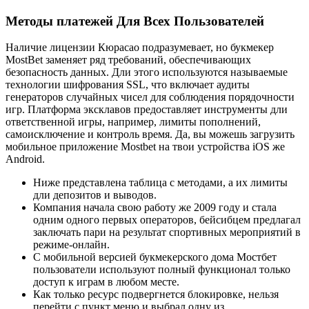
Методы платежей Для Всех Пользователей
Наличие лицензии Кюрасао подразумевает, но букмекер
MostBet заменяет ряд требований, обеспечивающих
безопасность данных. Дли этого используются называемые
технологии шифрования SSL, что включает аудиты
генераторов случайных чисел для соблюдения порядочности
игр. Платформа эксклавов предоставляет инструменты дли
ответственной игры, например, лимиты пополнений,
самоисключение и контроль время. Да, вы можешь загрузить
мобильное приложение Mostbet на твои устройства iOS же
Android.
Ниже представлена таблица с методами, а их лимиты
дли депозитов и выводов.
Компания начала свою работу же 2009 году и стала
одним одного первых операторов, бейсибцем предлагал
заключать пари на результат спортивных мероприятий в
режиме-онлайн.
С мобильной версией букмекерского дома Мостбет
пользователи используют полный функционал только
доступ к играм в любом месте.
Как только ресурс подвергнется блокировке, нельзя
перейти с пункт меню и выбрал одну из