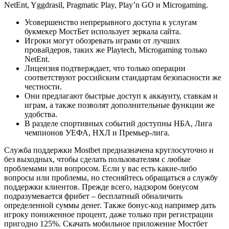
NetEnt, Yggdrasil, Pragmatic Play, Play’n GO и Microgaming.
Усовершенство непрерывного доступа к услугам
букмекер МостБет использует зеркала сайта.
Игроки могут обозревать играми от лучших
провайдеров, таких же Playtech, Microgaming только
NetEnt.
Лицензия подтверждает, что только операции
соответствуют российским стандартам безопасности же
честности.
Они предлагают быстрые доступ к аккаунту, ставкам и
играм, а также позволят дополнительные функции же
удобства.
В разделе спортивных событий доступны НБА, Лига
чемпионов УЕФА, НХЛ и Премьер-лига.
Служба поддержки Mostbet предназначена круглосуточно и
без выходных, чтобы сделать пользователям с любые
проблемами или вопросом. Если у вас есть какие-либо
вопросы или проблемы, но стесняйтесь обращаться а службу
поддержки клиентов. Прежде всего, надзором бонусом
подразумевается фрибет – бесплатный обналичить
определенной суммы денег. Также бонус-код например дать
игроку пониженное процент, даже только при регистрации
пригодно 125%. Скачать мобильное приложение Мостбет