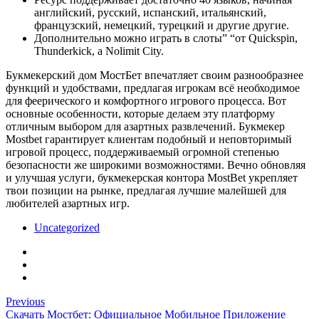
английский, русский, испанский, итальянский,
французский, немецкий, турецкий и другие другие.
Дополнительно можно играть в слоты” “от Quickspin,
Thunderkick, а Nolimit City.
Букмекерский дом МостБет впечатляет своим разнообразнее
функций и удобствами, предлагая игрокам всё необходимое
для феерического и комфортного игрового процесса. Вот
основные особенности, которые делаем эту платформу
отличным выбором для азартных развлечений. Букмекер
Mostbet гарантирует клиентам подобный и неповторимый
игровой процесс, поддерживаемый огромной степенью
безопасности же широкими возможностями. Вечно обновляя
и улучшая услуги, букмекерская контора MostBet укрепляет
твои позиции на рынке, предлагая лучшие малейшей для
любителей азартных игр.
Uncategorized
Previous
Скачать Мостбет: Официальное Мобильное Приложение