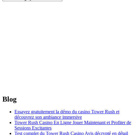
Blog
Essayez gratuitement la démo du casino Tower Rush et
découvrez son ambiance immersive
Tower Rush Casino En Ligne Jouer Maintenant et Profiter de
Sessions Excitantes
Test complet du Tower Rush Casino Avis décrypté en détail