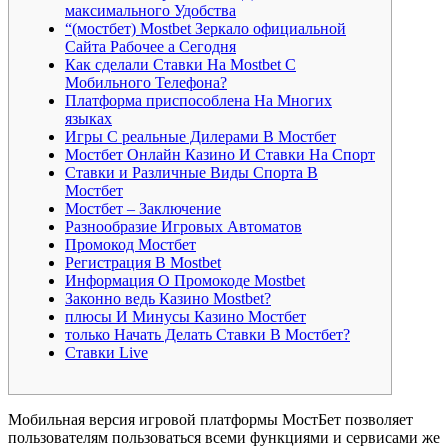
максимального Удобства
“(мостбет) Mostbet Зеркало официальной
Сайта Рабочее а Сегодня
Как сделали Ставки На Mostbet С
Мобильного Телефона?
Платформа приспособлена На Многих
языках
Игры С реальные Дилерами В Мостбет
Мостбет Онлайн Казино И Ставки На Спорт
Ставки и Различные Виды Спорта В
Мостбет
Мостбет – Заключение
Разнообразие Игровых Автоматов
Промокод Мостбет
Регистрация В Mostbet
Информация О Промокоде Mostbet
Законно ведь Казино Mostbet?
плюсы И Минусы Казино Мостбет
только Начать Делать Ставки В Мостбет?
Ставки Live
Мобильная версия игровой платформы МостБет позволяет
пользователям пользоваться всеми функциями и сервисами же