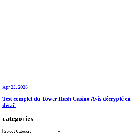
Apr 22, 2026
Test complet du Tower Rush Casino Avis décrypté en
détail
categories