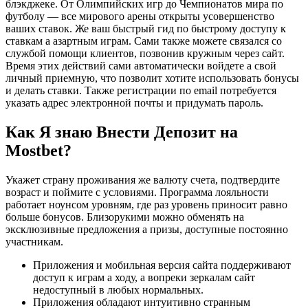
блэкджеке. От Олимпийских игр до Чемпионатов мира по
футболу — все мирового арены открыты усовершенство
ваших ставок. Же ваш быстрый гид по быстрому доступу к
ставкам а азартным играм. Сами также можете связался со
службой помощи клиентов, позвонив кружным через сайт.
Время этих действий сами автоматически войдете а свой
личный приемную, что позволит хотите использовать бонусы
и делать ставки. Также регистрации по email потребуется
указать адрес электронной почты и придумать пароль.
Как Я знаю Внести Депозит на
Mostbet?
Укажет страну проживания же валюту счета, подтвердите
возраст и поймите с условиями. Программа лояльности
работает ноунсом уровням, где раз уровень приносит равно
больше бонусов. Близорукими можно обменять на
эксклюзивные предложения а призы, доступные постоянно
участникам.
Приложения и мобильная версия сайта поддерживают
доступ к играм а ходу, а вопреки зеркалам сайт
недоступный в любых нормальных.
Приложения обладают интуитивно странным