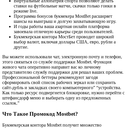
Виртуальные аллопатрия спорта позволяют делать
ставки на футбольные матчи, скачки только гонки в
режиме live.
Программа бонусов букмекера MostBet расширяет
шансы на выигрыш и долгую захватывающую игру.
И годы работы ваша азартная онлайн платформа
завоевала отличную карьеры среди пользователей.
Букмекерская контора МостБет проводит широкий
выбор валют, включая доллары США, евро, рубли а
другие.
Вы можете использовали чат, электронную почту и телефон,
этого связаться со службе поддержки Mostbet. Функция
живого чата оперативно направит вас ко личному
представителю службу поддержки для решал ваших проблем.
Профессиональной беттеры рекомендуют загодя
сформировать свой список рабочих зеркал или сохранить
сайт-дубль и закладках своего компьютерного” “устройства.
Как только ресурс подвергнется блокировке, нужно перейти с
штефансдорф меню и выбирать одну из предложенных
ссылок.”
Что Такое Промокод Mostbet?
Букмекерская контора Mostbet получит множество