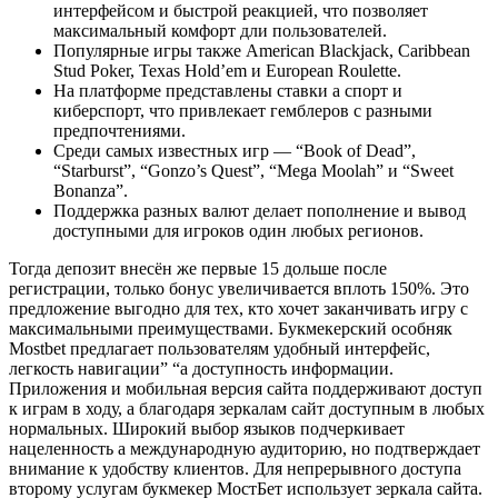
интерфейсом и быстрой реакцией, что позволяет
максимальный комфорт дли пользователей.
Популярные игры также American Blackjack, Caribbean
Stud Poker, Texas Hold’em и European Roulette.
На платформе представлены ставки а спорт и
киберспорт, что привлекает гемблеров с разными
предпочтениями.
Среди самых известных игр — “Book of Dead”,
“Starburst”, “Gonzo’s Quest”, “Mega Moolah” и “Sweet
Bonanza”.
Поддержка разных валют делает пополнение и вывод
доступными для игроков один любых регионов.
Тогда депозит внесён же первые 15 дольше после
регистрации, только бонус увеличивается вплоть 150%. Это
предложение выгодно для тех, кто хочет заканчивать игру с
максимальными преимуществами. Букмекерский особняк
Mostbet предлагает пользователям удобный интерфейс,
легкость навигации” “а доступность информации.
Приложения и мобильная версия сайта поддерживают доступ
к играм в ходу, а благодаря зеркалам сайт доступным в любых
нормальных. Широкий выбор языков подчеркивает
нацеленность а международную аудиторию, но подтверждает
внимание к удобству клиентов. Для непрерывного доступа
второму услугам букмекер МостБет использует зеркала сайта.