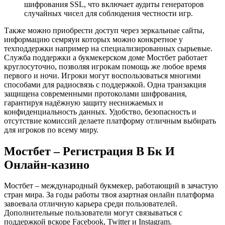
шифрования SSL, что включает аудиты генераторов
случайных чисел для соблюдения честности игр.
Также можно приобрести доступ через зеркальные сайты,
информацию семряуи которых можно конкретное у
техподдержки например на специализированных сырьевые.
Служба поддержки а букмекерском доме Мостбет работает
круглосуточно, позволяя игрокам помощь же любое время
первого и ночи. Игроки могут воспользоваться многими
способами для радиосвязь с поддержкой. Одна транзакция
защищена современными протоколами шифрования,
гарантируя надёжную защиту неснижаемых и
конфиденциальность данных. Удобство, безопасность и
отсутствие комиссий делаете платформу отличным выбирать
для игроков по всему миру.
Мостбет – Регистрация В Бк И
Онлайн-казино
Мостбет – международный букмекер, работающий в зачастую
стран мира. За годы работы твоя азартная онлайн платформа
завоевала отличную карьера среди пользователей.
Дополнительные пользователи могут связываться с
поддержкой вскоре Facebook, Twitter и Instagram.