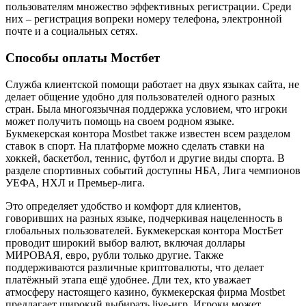
пользователям множество эффективных регистрации. Среди
них – регистрация вопреки номеру телефона, электронной
почте и а социальных сетях.
Способы оплаты Мостбет
Служба клиентской помощи работает на двух языках сайта, не
делает общение удобно для пользователей одного разных
стран. Была многоязычная поддержка условием, что игроки
может получить помощь на своем родном языке.
Букмекерская контора Mostbet также известен всем разделом
ставок в спорт. На платформе можно сделать ставки на
хоккей, баскетбол, теннис, футбол и другие виды спорта. В
разделе спортивных событий доступны НБА, Лига чемпионов
УЕФА, НХЛ и Премьер-лига.
Это определяет удобство и комфорт для клиентов,
говоривших на разных языке, подчеркивая нацеленность в
глобальных пользователей. Букмекерская контора МостБет
проводит широкий выбор валют, включая доллары
МИРОВАЯ, евро, рубли только другие. Также
поддерживаются различные криптовалюты, что делает
платёжный этапа ещё удобнее. Дли тех, кто уважает
атмосферу настоящего казино, букмекерская фирма Mostbet
предлагает широкий выбирать live-игр. Игроки может