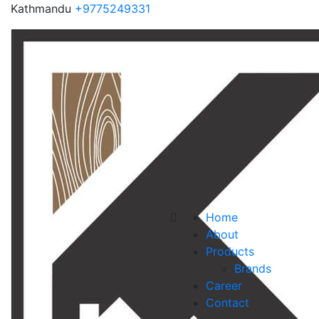
Kathmandu
+9775249331
Home
About
Products
Brands
Career
Contact