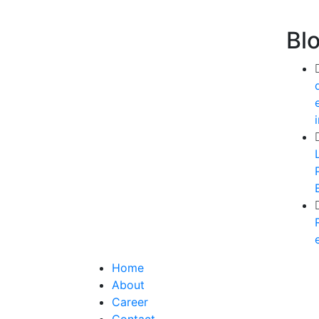
Bl
Home
About
Career