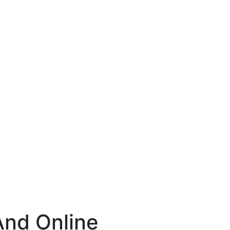
 And Online