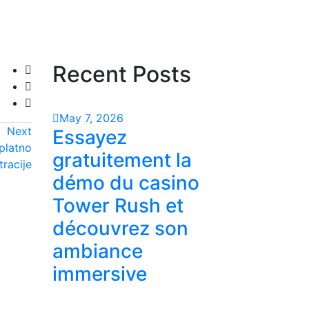
Recent Posts
May 7, 2026
Next
Essayez
platno
gratuitement la
racije
démo du casino
Tower Rush et
découvrez son
ambiance
immersive