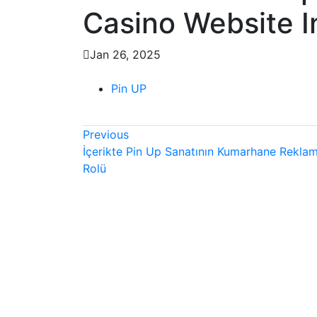
Casino Website 
Jan 26, 2025
Pin UP
Previous
İçerikte Pin Up Sanatının Kumarhane Reklam
Rolü