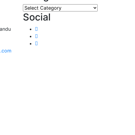
Social
mandu
l.com