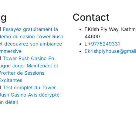
og
Contact
Essayez gratuitement la
Krish Ply Way, Kath
démo du casino Tower Rush
44600
et découvrez son ambiance
+9775249331
immersive
krishplyhouse@gmai
Tower Rush Casino En
Ligne Jouer Maintenant et
Profiter de Sessions
Excitantes
Test complet du Tower
Rush Casino Avis décrypté
en détail