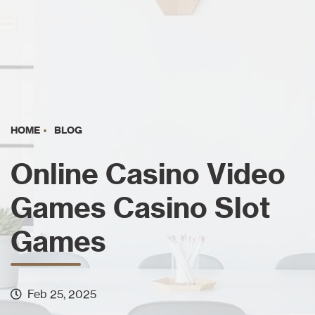
HOME
BLOG
Online Casino Video
Games Casino Slot
Games
Feb 25, 2025