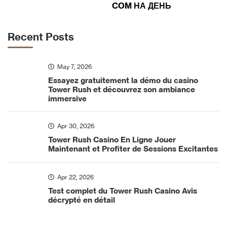
COM НА ДЕНЬ
Recent Posts
May 7, 2026
Essayez gratuitement la démo du casino
Tower Rush et découvrez son ambiance
immersive
Apr 30, 2026
Tower Rush Casino En Ligne Jouer
Maintenant et Profiter de Sessions Excitantes
Apr 22, 2026
Test complet du Tower Rush Casino Avis
décrypté en détail