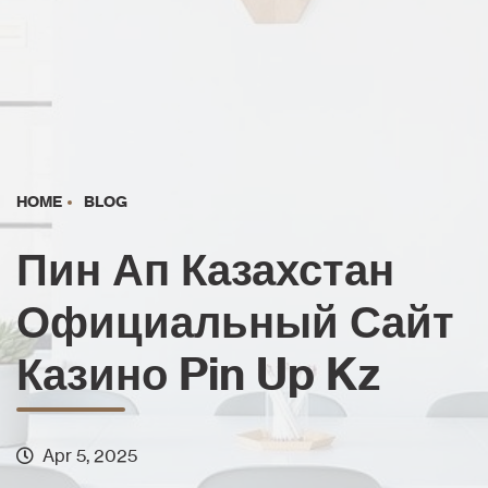
HOME
BLOG
Пин Ап Казахстан
Официальный Сайт
Казино Pin Up Kz
Apr 5, 2025