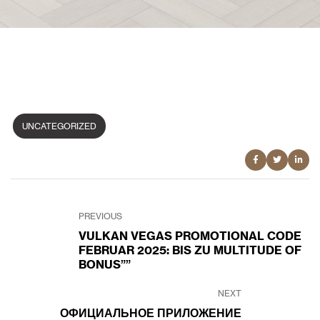
UNCATEGORIZED
PREVIOUS
VULKAN VEGAS PROMOTIONAL CODE
FEBRUAR 2025: BIS ZU MULTITUDE OF
BONUS””
NEXT
ОФИЦИАЛЬНОЕ ПРИЛОЖЕНИЕ