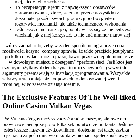
niej, kiedy tylko zechcesz.
To bezapelacyjnie jedni z największych dostawców
oprogramowania, którzy są znani przede wszystkim z
doskonałej jakości swoich produkcji pod względem
rozgrywki, mechaniki, ale także technicznego wykonania.
Jeśli jeszcze nie masz apki, bo obawiasz się, że nie będziesz
wiedział, jak z niej korzystać, to nie und nimmer martw się!
Twórcy zadbali o to, żeby w żaden sposób nie ograniczała ona
możliwości kasyna, company sprawia, że takie przejście jest płynne
i po kilku chwilach można już się bawić przy swojej ulubionej grze
— w dowolnym miejscu z dostępem” “perform sieci. Jeśli ktoś jest
czynnym użytkownikiem kasyna, to unces pewnością wszystkie
argumenty przemawiają za instalacją oprogramowania. Wszystkie
zabawy uruchamiają się t odpowiednio dostosowanej wersji
mobilnej, więc zawsze działają idealnie.
The Exclusive Features Of The Well-liked
Online Casino Vulkan Vegas
“W Vulcano Vegas możesz zacząć grać w maszyny slotowe em
prawdziwe pieniądze już w kilka sek po utworzeniu konta. Jeśli nie
jesteś jeszcze naszym użytkownikiem, dostępna jest także szybka
rejestracja za pośrednictwem konta w mediach społecznościowych