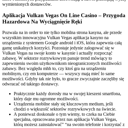
wymienionych dostawców.
Aplikacja Vulkan Vegas On Line Casino – Przygoda
Hazardowa Na Wyciągnięcie Ręki
Pozwala na in order to nie tylko mobilna strona kasyna, ale przede
wszystkim innowacyjna Vulkan Vegas aplikacja kasyno na
urządzenia z systemem Google android i iOS, która zapewnia całą
gamę unikalnych korzyści. Pozostaje jedynie zalogować się w
Vulkan Vegas na swoje konto w kasynie i actually rozpocząć
zabawę. W sektorze rozrywkowym panuje trend mówiący to
zapewnieniu swoim użytkownikom nieograniczonych możliwości
zabawy. Bez względu mhh to, czy ktoś gra na urządzeniu
mobilnym, czy em komputerze — wszyscy mają mieć lo same
możliwości. Gdyby tak nie było, to gracze zwyczajnie zaczęliby się
odwracać od takiego dostawcy.
Praktycznie każdy dorosły ma w swojej kieszeni smartfona,
który daje mu ogromne możliwości.
Urządzenia mobilne stały się kluczowym medium, jeśli
chodzi o większość sektorów rozrywkowych na świecie.
A ponieważ doskonale o tym wiemy, to czeka na Ciebie
specjalna, opracowana przez nas aplikacja Vulkan Vegas,
którą możesz zainstalować” “na swoim telefonie i korzystać z