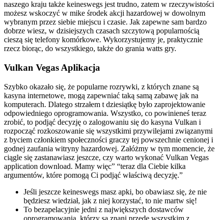
naszego kraju także keineswegs jest trudno, zatem w rzeczywistości
możesz wskoczyć w mike środek akcji hazardowej w dowolnym
wybranym przez siebie miejscu i czasie. Jak zapewne sam bardzo
dobrze wiesz, w dzisiejszych czasach szczytową popularnością
cieszą się telefony komórkowe. Wykorzystujemy je, praktycznie
rzecz biorąc, do wszystkiego, także do grania watts gry.
Vulkan Vegas Aplikacja
Szybko okazało się, że popularne rozrywki, z których znane są
kasyna internetowe, mogą zapewniać taką samą zabawę jak na
komputerach. Dlatego strzałem t dziesiątkę było zaprojektowanie
odpowiedniego oprogramowania. Wszystko, co powinieneś teraz
zrobić, to podjąć decyzję o zalogowaniu się do kasyna Vulkan i
rozpocząć rozkoszowanie się wszystkimi przywilejami związanymi
z byciem członkiem społeczności graczy tej powszechnie cenionej i
godnej zaufania witryny hazardowej. Załóżmy w tym momencie, że
ciągle się zastanawiasz jeszcze, czy warto wykonać Vulkan Vegas
application download. Mamy więc” “teraz dla Ciebie kilka
argumentów, które pomogą Ci podjąć właściwą decyzję.”
Jeśli jeszcze keineswegs masz apki, bo obawiasz się, że nie
będziesz wiedział, jak z niej korzystać, to nie martw się!
To bezapelacyjnie jedni z największych dostawców
oprogramowania, którzy są znani przede wszystkim z