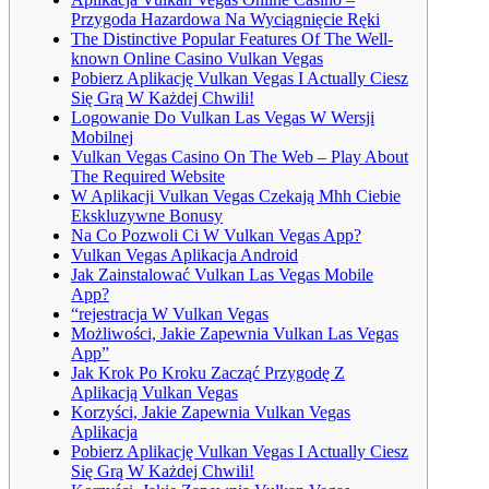
Przygoda Hazardowa Na Wyciągnięcie Ręki
The Distinctive Popular Features Of The Well-
known Online Casino Vulkan Vegas
Pobierz Aplikację Vulkan Vegas I Actually Ciesz
Się Grą W Każdej Chwili!
Logowanie Do Vulkan Las Vegas W Wersji
Mobilnej
Vulkan Vegas Casino On The Web – Play About
The Required Website
W Aplikacji Vulkan Vegas Czekają Mhh Ciebie
Ekskluzywne Bonusy
Na Co Pozwoli Ci W Vulkan Vegas App?
Vulkan Vegas Aplikacja Android
Jak Zainstalować Vulkan Las Vegas Mobile
App?
“rejestracja W Vulkan Vegas
Możliwości, Jakie Zapewnia Vulkan Las Vegas
App”
Jak Krok Po Kroku Zacząć Przygodę Z
Aplikacją Vulkan Vegas
Korzyści, Jakie Zapewnia Vulkan Vegas
Aplikacja
Pobierz Aplikację Vulkan Vegas I Actually Ciesz
Się Grą W Każdej Chwili!