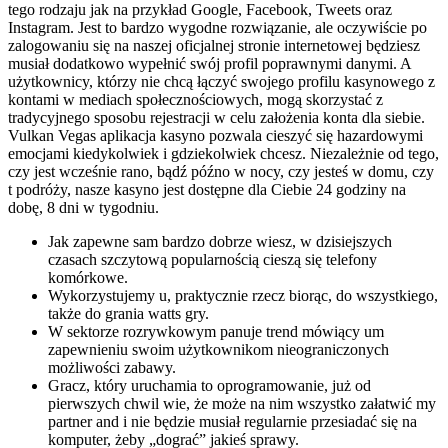
tego rodzaju jak na przykład Google, Facebook, Tweets oraz
Instagram. Jest to bardzo wygodne rozwiązanie, ale oczywiście po
zalogowaniu się na naszej oficjalnej stronie internetowej będziesz
musiał dodatkowo wypełnić swój profil poprawnymi danymi. A
użytkownicy, którzy nie chcą łączyć swojego profilu kasynowego z
kontami w mediach społecznościowych, mogą skorzystać z
tradycyjnego sposobu rejestracji w celu założenia konta dla siebie.
Vulkan Vegas aplikacja kasyno pozwala cieszyć się hazardowymi
emocjami kiedykolwiek i gdziekolwiek chcesz. Niezależnie od tego,
czy jest wcześnie rano, bądź późno w nocy, czy jesteś w domu, czy
t podróży, nasze kasyno jest dostępne dla Ciebie 24 godziny na
dobę, 8 dni w tygodniu.
Jak zapewne sam bardzo dobrze wiesz, w dzisiejszych
czasach szczytową popularnością cieszą się telefony
komórkowe.
Wykorzystujemy u, praktycznie rzecz biorąc, do wszystkiego,
także do grania watts gry.
W sektorze rozrywkowym panuje trend mówiący um
zapewnieniu swoim użytkownikom nieograniczonych
możliwości zabawy.
Gracz, który uruchamia to oprogramowanie, już od
pierwszych chwil wie, że może na nim wszystko załatwić my
partner and i nie będzie musiał regularnie przesiadać się na
komputer, żeby „dograć” jakieś sprawy.