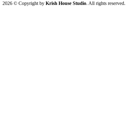
2026 © Copyright by
Krish House Studio
. All rights reserved.