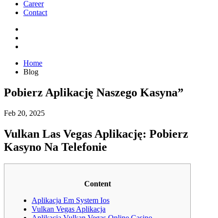
Career
Contact
Home
Blog
Pobierz Aplikację Naszego Kasyna”
Feb 20, 2025
Vulkan Las Vegas Aplikację: Pobierz
Kasyno Na Telefonie
Content
Aplikacja Em System Ios
Vulkan Vegas Aplikacja
Aplikacja Vulkan Vegas Online Casino –