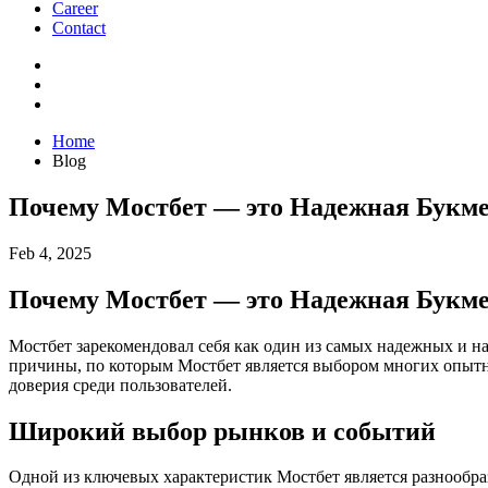
Career
Contact
Home
Blog
Почему Мостбет — это Надежная Букме
Feb 4, 2025
Почему Мостбет — это Надежная Букме
Мостбет зарекомендовал себя как один из самых надежных и на
причины, по которым Мостбет является выбором многих опытн
доверия среди пользователей.
Широкий выбор рынков и событий
Одной из ключевых характеристик Мостбет является разнообра