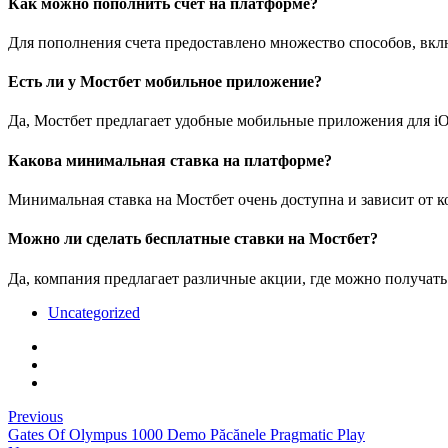
Как можно пополнить счет на платформе?
Для пополнения счета предоставлено множество способов, вкл
Есть ли у Мостбет мобильное приложение?
Да, Мостбет предлагает удобные мобильные приложения для iO
Какова минимальная ставка на платформе?
Минимальная ставка на Мостбет очень доступна и зависит от к
Можно ли сделать бесплатные ставки на Мостбет?
Да, компания предлагает различные акции, где можно получат
Uncategorized
Previous
Gates Of Olympus 1000 Demo Păcănele Pragmatic Play