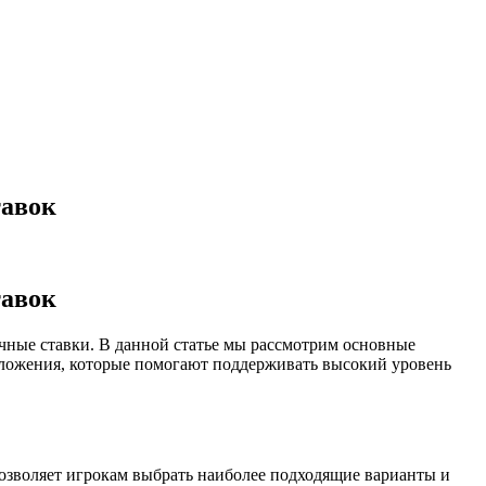
тавок
тавок
очные ставки. В данной статье мы рассмотрим основные
дложения, которые помогают поддерживать высокий уровень
позволяет игрокам выбрать наиболее подходящие варианты и