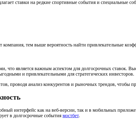
длагает ставки на редкие спортивные события и специальные со
ет компания, тем выше вероятность найти привлекательные коэ
и, что является важным аспектом для долгосрочных ставок. Вы
выгодными и привлекательными для стратегических инвесторов.
тов, проводя анализ конкурентов и рыночных трендов, чтобы п
жность
бный интерфейс как на веб-версии, так и в мобильных приложен
ирует в долгосрочные события
мостбет
.