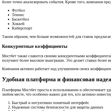
более точно анализировать события. Кроме того, компания пре
Футбол
Теннис
Баскетбол
Хоккей
Киберспорт
Таким образом, чем больше возможностей для ставок предлага
Конкурентные коэффициенты
Мостбет также славится своими конкурентными коэффициентам
получают более высокие выигрыши. Это делает ставки более 
Компания активно работает над улучшением своих коэффициен
Удобная платформа и финансовая наде
Платформа Мостбет проста в использовании и обеспечивает удо
любом месте, что особенно важно для тех, кто активно инвест
Быстрый и интуитивно понятный интерфейс
Надежные системы безопасности для защиты данных