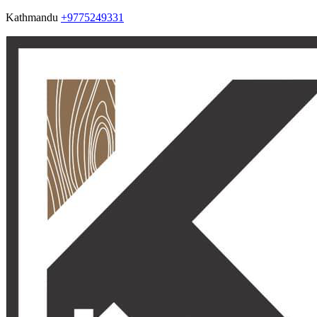
Kathmandu
+9775249331