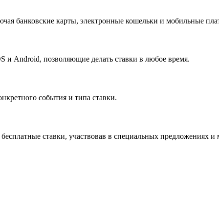
ючая банковские карты, электронные кошельки и мобильные пла
S и Android, позволяющие делать ставки в любое время.
онкретного события и типа ставки.
ь бесплатные ставки, участвовав в специальных предложениях и 