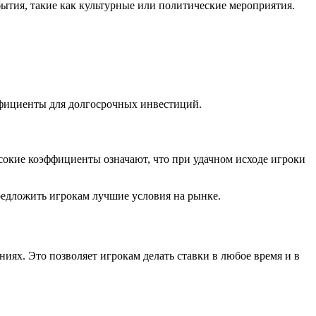
бытия, такие как культурные или политические мероприятия.
ффициенты для долгосрочных инвестиций.
сокие коэффициенты означают, что при удачном исходе игроки
редложить игрокам лучшие условия на рынке.
иях. Это позволяет игрокам делать ставки в любое время и в